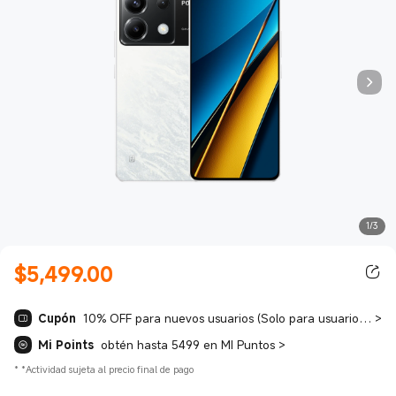
1/3
$
5,499.00
Current Price $5499.00
Cupón
10% OFF para nuevos usuarios (Solo para usuarios nuevos)
>
Mi Points
obtén hasta 5499 en MI Puntos
>
*
*Actividad sujeta al precio final de pago