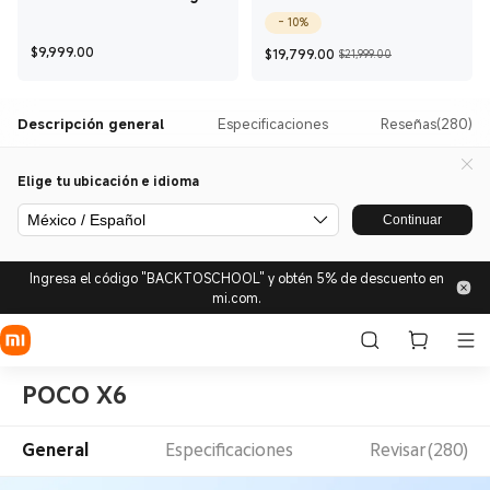
12GB + 256GB
Ultra Amarillo
- 10%
Current Price $9,999
Current Price $19,
Precio de c
$
9,999.00
$
19,799.00
$21,999.00
Descripción general
Especificaciones
Reseñas(280)