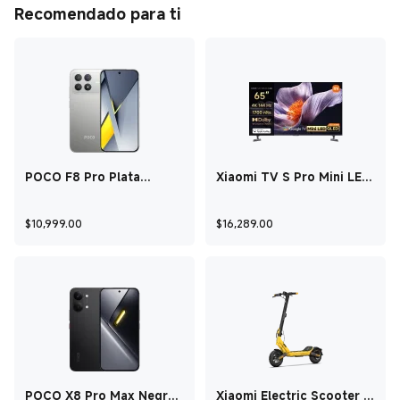
Recomendado para ti
POCO F8 Pro Plata
Xiaomi TV S Pro Mini LED
Titanio 12GB + 256GB
65 2026
Current Price $10,999
Current Price $16
$
10,999.00
$
16,289.00
POCO X8 Pro Max Negro
Xiaomi Electric Scooter 6