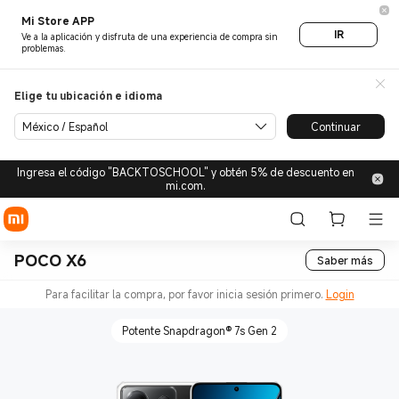
Mi Store APP
IR
Ve a la aplicación y disfruta de una experiencia de compra sin
problemas.
Elige tu ubicación e idioma
México / Español
Continuar
Ingresa el código "BACKTOSCHOOL" y obtén 5% de descuento en
mi.com.
POCO X6
Saber más
Para facilitar la compra, por favor inicia sesión primero.
Login
Potente Snapdragon® 7s Gen 2