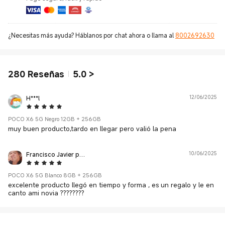
¿Necesitas más ayuda? Háblanos por chat ahora o llama al
8002692630
280
Reseñas
5.0
>
H***l
12/06/2025
5 Star
POCO X6 5G Negro 12GB + 256GB
muy buen producto,tardo en llegar pero valió la pena
Francisco Javier perez cruz
10/06/2025
5 Star
POCO X6 5G Blanco 8GB + 256GB
excelente producto llegó en tiempo y forma , es un regalo y le en
canto ami novia ????????