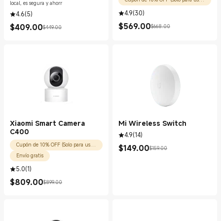
local, es segura y ahorr
4.9
(
30
)
4.6
(
5
)
$
569.00
$
409.00
$668.00
$449.00
Current Price $569.00
Precio de comercialización $668.00
Current Price $409.00
Precio de comercialización $449.00
Xiaomi Smart Camera
Mi Wireless Switch
C400
4.9
(
14
)
Cupón de 10% OFF (Solo para usuarios nuevos)
$
149.00
$159.00
Current Price $149.00
Precio de comercialización $159.00
Envío gratis
5.0
(
1
)
$
809.00
$899.00
Current Price $809.00
Precio de comercialización $899.00