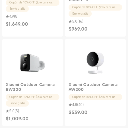
Cupón de 10% OFF (Solo para usuarios nuevos)
Cupón de 10% OFF (Solo para usuarios nuevos)
Envío gratis
Envío gratis
4.9
(
8
)
5.0
(
16
)
$
1,649.00
Current Price $1649.00
$
969.00
Current Price $969.00
Xiaomi Outdoor Camera
Xiaomi Outdoor Camera
BW300
AW200
Cupón de 10% OFF (Solo para usuarios nuevos)
Cupón de 10% OFF (Solo para usuarios nuevos)
Envío gratis
4.8
(
40
)
5.0
(
3
)
$
539.00
Current Price $539.00
$
1,009.00
Current Price $1009.00