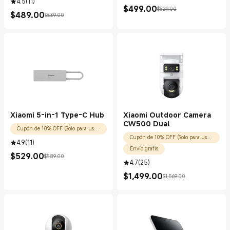
4.5
(
11
)
$
499.00
$529.00
Current Price $499.00
Precio de comercialización $529.00
$
489.00
$539.00
Current Price $489.00
Precio de comercialización $539.00
Xiaomi 5-in-1 Type-C Hub
Xiaomi Outdoor Camera
CW500 Dual
Cupón de 10% OFF (Solo para usuarios nuevos)
Cupón de 10% OFF (Solo para usuarios nuevos)
4.9
(
11
)
Envío gratis
$
529.00
$589.00
Current Price $529.00
Precio de comercialización $589.00
4.7
(
25
)
$
1,499.00
$1,569.00
Current Price $1499.00
Precio de comercialización $1,569.00