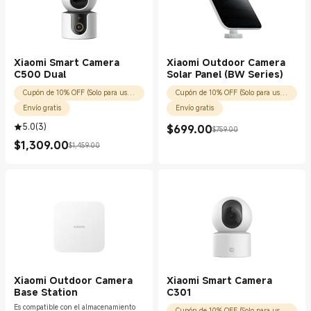
Xiaomi Smart Camera
Xiaomi Outdoor Camera
C500 Dual
Solar Panel (BW Series)
Cupón de 10% OFF (Solo para usuarios nuevos)
Cupón de 10% OFF (Solo para usuarios nuevos)
Envío gratis
Envío gratis
5.0
(
3
)
$
699.00
$759.00
Current Price $699.00
Precio de comercialización $759.00
$
1,309.00
$1,459.00
Current Price $1309.00
Precio de comercialización $1,459.00
Xiaomi Outdoor Camera
Xiaomi Smart Camera
Base Station
C301
Es compatible con el almacenamiento
Cupón de 10% OFF (Solo para usuarios nuevos)