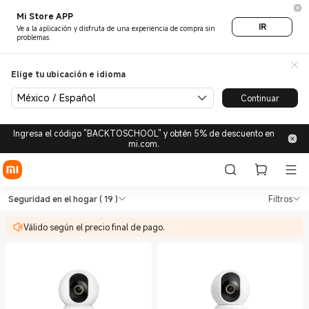
Mi Store APP
IR
Ve a la aplicación y disfruta de una experiencia de compra sin
problemas.
Elige tu ubicación e idioma
México / Español
Continuar
Ingresa el código "BACKTOSCHOOL" y obtén 5% de descuento en
mi.com.
Compra Seguridad en el hogar
Compra Seguridad en el hogar en la Ti
Seguridad en el hogar
( 19 )
Filtros
Válido según el precio final de pago.