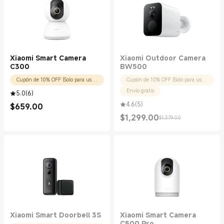
Xiaomi Smart Camera
Xiaomi Outdoor Camera
C300
BW500
Cupón de 10% OFF (Solo para usuarios nuevos)
Cupón de 10% OFF (Solo para usuarios nuevos)
Envío gratis
5.0
(
6
)
4.6
(
5
)
$
659.00
Current Price $659.00
$
1,299.00
$1,379.00
Current Price $1299.00
Precio de comercialización $1,379.00
Xiaomi Smart Doorbell 3S
Xiaomi Smart Camera
C500 Pro