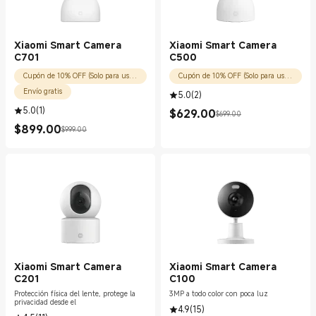
Xiaomi Smart Camera
Xiaomi Smart Camera
C701
C500
Cupón de 10% OFF (Solo para usuarios nuevos)
Cupón de 10% OFF (Solo para usuarios nuevos)
Envío gratis
5.0
(
2
)
5.0
(
1
)
$
629.00
$699.00
Current Price $629.00
Precio de comercialización $699.00
$
899.00
$999.00
Current Price $899.00
Precio de comercialización $999.00
Xiaomi Smart Camera
Xiaomi Smart Camera
C201
C100
Protección física del lente, protege la
3MP a todo color con poca luz
privacidad desde el
4.9
(
15
)