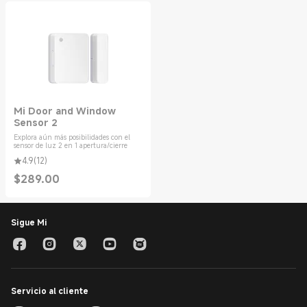
Mi Door and Window
Sensor 2
Explora aún más posibilidades con el
sensor de luz 2 en 1 apertura/cierre
4.9
(
12
)
$
289.00
Current Price $289.00
Sigue Mi
Servicio al cliente