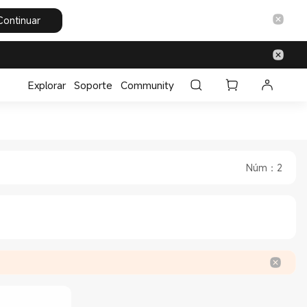
Continuar
Explorar
Soporte
Community
a Oficial Xiaomi Mi México
en la Tienda Oficial Xiaomi Mi México
Núm
：
2