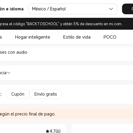
México / Español
ión e idioma
gresa el código "BACKTOSCHOOL" y obtén 5% de descuento en mi.com.
s
Hogar inteligente
Estilo de vida
POCO
lasses con audio en la Tiend
ses con audio
mart Glasses Smart Glasses con audio 
ncia
a
:
Cupón
Envío gratis
egún el precio final de pago.
4.7
(
6
)