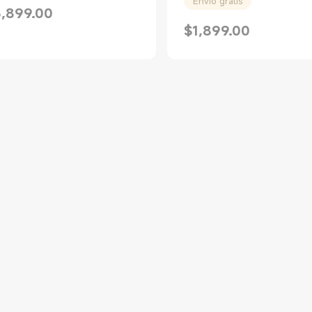
Envío gratis
3,899.00
rice $3899.00
$
1,899.00
Current Price $1899.00