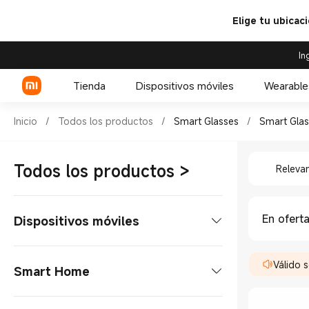
Elige tu ubicac
In
Tienda
Dispositivos móviles
Wearable
Compra Smart Glasses Smart G
Inicio
/
Todos los productos
/
Smart Glasses
/
Smart Glas
Compra S
Serie Xiaomi
Todos los productos
>
Releva
Celulares POCO
Serie REDMI
En ofert
Dispositivos móviles
Celulares
Válido s
Smart Home
Serie Xiaomi
Tabletas