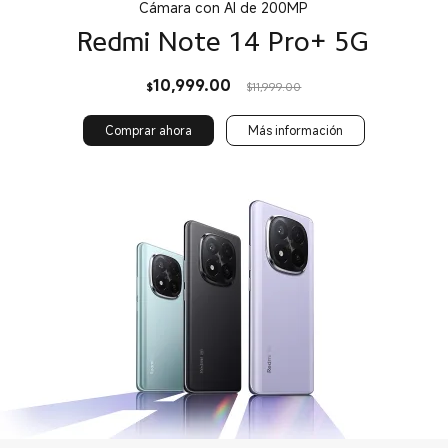
Cámara con AI de 200MP
Redmi Note 14 Pro+ 5G
Current Price $10999
Precio de comercializaci
10,999.00
$
$11,999.00
Comprar ahora
Más información