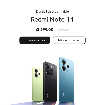
Durabilidad confiable
Redmi Note 14
Current Price $3999
Precio de comercializaci
3,999.00
$
$5,999.00
Comprar ahora
Más información