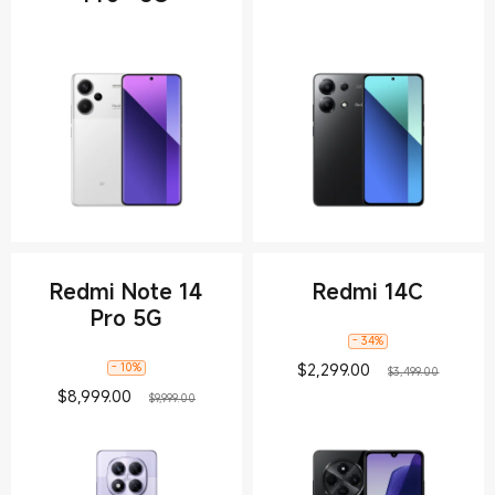
Redmi Note 14
Redmi 14C
Pro 5G
- 34%
Current Price $
Precio 
$
2,299.00
- 10%
$3,499.00
Current Price $8999
Precio de comercialización $9,999.00
$
8,999.00
$9,999.00