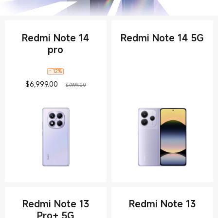
Redmi Note 14
Redmi Note 14 5G
pro
- 12%
Current Price $6999
Precio de comercialización $7,999.00
$
6,999.00
$7,999.00
Redmi Note 13
Redmi Note 13
Pro+ 5G