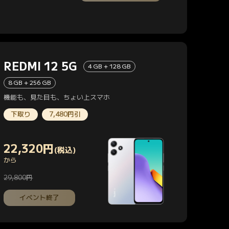
REDMI 12 5G
4 GB + 128 GB
8 GB + 256 GB
機能も、見た目も、ちょい上スマホ
下取り
7,480円引
22,320
円
(税込)
Current Price 円22320
から
29,800円
マーケティング価格 29,800円
イベント終了