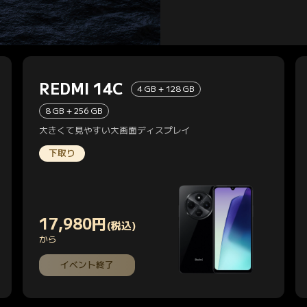
REDMI 14C
4 GB + 128 GB
8 GB + 256 GB
大きくて見やすい大画面ディスプレイ
下取り
17,980
円
(税込)
Current Price 円17980
から
イベント終了