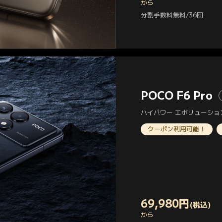
Current Price 円109800
から
分割手数料無料/36回
POCO F6 Pro
ハイパワー エボリューショ
クーポン利用可能！
69,980
円
(税込)
Current Price 円69980
から