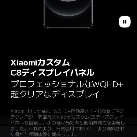
Xiaomiカスタム

C8ディスプレイパネル
プロフェッショナルなWQHD+

超クリアなディスプレイ
Xiaomi 14 Ultraは、WQHD+解像度と1～120Hz LTPO
テクノロジーを備えたXiaomiカスタムC8ディスプレイ
パネルを搭載し、より高い光効率と低消費電力を実現し
ました。これにより、日常使用において、より洗練され
た優れた視聴体験を提供します。