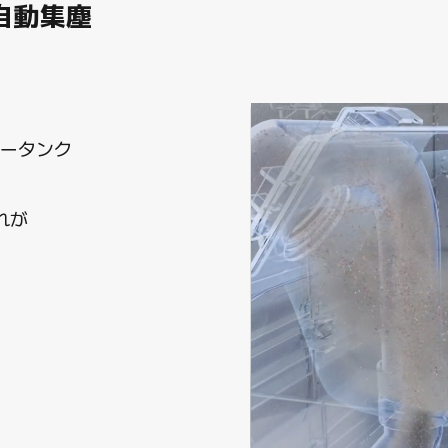
自動集塵
動集塵
動洗浄
ォータータンク
タータンク
手入れが

が

イ