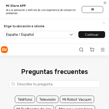
Mi Store APP
IR
Ve a la aplicación y disfruta de una experiencia de compra sin
problemas.
Elige tu ubicación e idioma
España / Español
Continuar
Preguntas frecuentes
Teléfono
Televisión
Mi Robot Vacuum