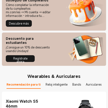
obsequio de cumpleaños
Cómo completar la información
de tu cumpleaños:
mi.com/es → Mi cuenta → editar
información - introduce tu
cumpleaños
Descubre más
Descuento para
estudiantes
¡Consigue un 10% de descuento
usando Unidays!
Regístrate
ahora
Wearables & Auriculares
Recomendación para ti
Reloj inteligente
Bands
Auriculares
Xiaomi Watch S5
46mm