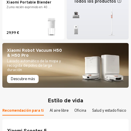
Todos los productos
Xiaomi Portable Blender
Zumo recién exprimido en 40
segundos
29,99
€
Current Price €29.99
Xiaomi Robot Vacuum H50
& H50 Pro
Lavado automático de la mopa y
recogida de polvo de larga
duración
Descubre más
Estilo de vida
Recomendación para ti
Al aire libre
Oficina
Salud y estado fisico
Xiaomi Scooter 5