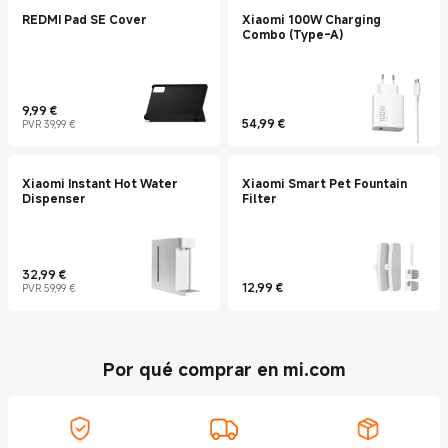
REDMI Pad SE Cover
Xiaomi 100W Charging
Combo (Type-A)
9,99
€
Current Price €9.99
Precio de mercado 39,99 €
54,99
€
PVR 39,99 €
Current Price €54.99
Xiaomi Instant Hot Water
Xiaomi Smart Pet Fountain
Dispenser
Filter
32,99
€
Current Price €32.99
Precio de mercado 59,99 €
12,99
€
PVR 59,99 €
Current Price €12.99
Por qué comprar en mi.com