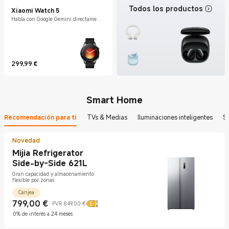
Todos los productos
Xiaomi Watch 5
Habla con Google Gemini directamente
en tu muñeca
299,99
€
Current Price €299.99
Smart Home
Recomendación para ti
TVs & Medias
Iluminaciones inteligentes
S
Novedad
Mijia Refrigerator
Side-by-Side 621L
Gran capacidad y almacenamiento
flexible por zonas
Canjea
799,00
€
PVR 849,00 €
Current Price €799
Precio de mercado 849,00 €
0% de interés a 24 meses