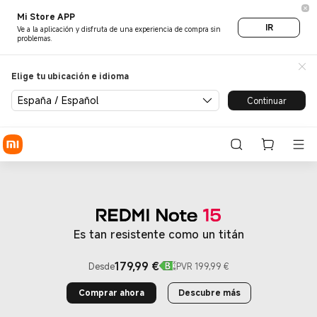
Xiaomi Tienda Oficial - Xiao
Mi Store APP
IR
Ve a la aplicación y disfruta de una experiencia de compra sin
problemas.
Elige tu ubicación e idioma
España / Español
Continuar
Es tan resistente como un titán
179,99
€
Desde
PVR 199,99 €
Current Price €179.99
Precio de mercado 199,99 €
Comprar ahora
Descubre más