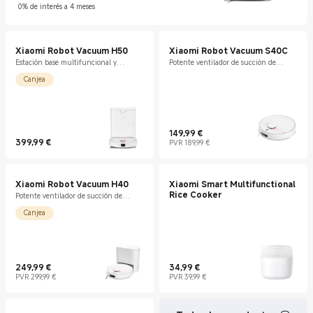
0% de interés a 4 meses
Xiaomi Robot Vacuum H50
Xiaomi Robot Vacuum S40C
Estación base multifuncional y
Potente ventilador de succión de
autolimpiante
5000 Pa
Canjea
149,99
€
399,99
€
Current Price €149.99
Precio de mercado 189,99 €
PVR 189,99 €
Current Price €399.99
Xiaomi Robot Vacuum H40
Xiaomi Smart Multifunctional
Rice Cooker
Potente ventilador de succión de
10 000 Pa
Canjea
249,99
€
34,99
€
Current Price €249.99
Precio de mercado 299,99 €
Current Price €34.99
Precio de mercado 39,99 €
PVR 299,99 €
PVR 39,99 €