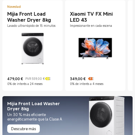
Novedad
Mijia Front Load
Xiaomi TV FX Mini
Washer Dryer 8kg
LED 43
L
Lavado ultrarrápido de 15 minutos
Impresionante en cada escena
479,00
€
349,00
€
PVR 559,00 €
D
Current Price €479
Precio de mercado 559,00 €
Current Price €349
C
P
0% de interés a 24 meses
0% de interés a 4 meses
0
Mijia Front Load Washer
Dryer 8kg
Un 30 % más eficiente
energéticamente que la Clase A
Descubre más