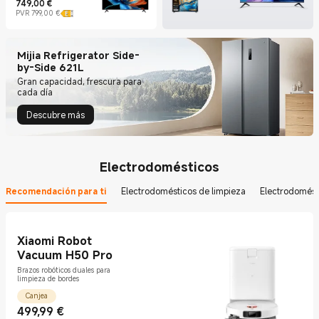
749,00
€
Current Price €749
Precio de mercado 799,00 €
PVR 799,00 €
Mijia Refrigerator Side-
by-Side 621L
Gran capacidad, frescura para
cada día
Descubre más
Electrodomésticos
Recomendación para ti
Electrodomésticos de limpieza
Electrodomést
Xiaomi Robot
Vacuum H50 Pro
Brazos robóticos duales para
limpieza de bordes
Canjea
499,99
€
Current Price €499.99