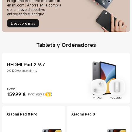
Programa exclusivo de trade-in
en mi.com | Ahorra en la compra
de tu nuevo dispositivo
entregando el antiguo.
Descubre más
Tablets y Ordenadores
REDMI Pad 2 9.7
2K 120Hz true clarity
Desde
159,99
€
Current Price €159.99
Precio de mercado 199,99 €
PVR 199,99 €
Current Price €1.99
Curre
+
1,99
+
29,00
€
€
Xiaomi Pad 8 Pro
Xiaomi Pad 8