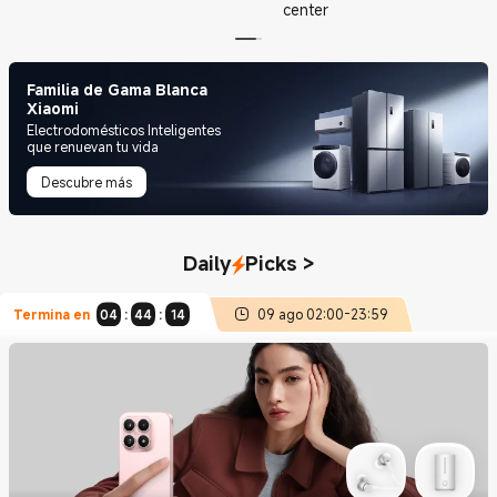
center
Familia de Gama Blanca
Xiaomi
Electrodomésticos Inteligentes
que renuevan tu vida
Descubre más
Daily
Picks
>
Termina en
04
:
44
:
12
09 ago
02:00
-
23:59