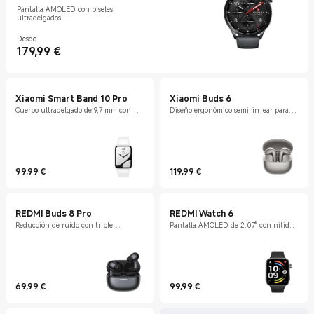
Pantalla AMOLED con biseles
ultradelgados
Desde
179,99
€
Current Price €179.99
Xiaomi Smart Band 10 Pro
Xiaomi Buds 6
Cuerpo ultradelgado de 9,7 mm con
Diseño ergonómico semi-in-ear para
pantalla AMOLED de 1,74"
mayor comodidad
99,99
€
119,99
€
Current Price €99.99
Current Price €119.99
REDMI Buds 8 Pro
REDMI Watch 6
Reducción de ruido con triple
Pantalla AMOLED de 2.07" con nitidez
micrófono AI
cristalina
69,99
€
99,99
€
Current Price €69.99
Current Price €99.99