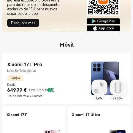
Ingresa el código【15OFFAPP】
para disfrutar de un descuento
exclusivo de 15 € para nuevos
usuarios de la app.
Descubre más
Móvil
Xiaomi 17T Pro
Leica 5x Teleobjetivo
Canjea
Desde
649,99
€
Current Price €649.99
Precio de mercado 899,99 €
PVR 899,99 €
0% de interés a 24 meses
Current Price €1.99
Curre
+
1,99
+
29,00
€
€
Xiaomi 17T
Xiaomi 17 Ultra