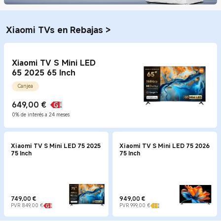
Xiaomi TVs en Rebajas
>
Xiaomi TV S Mini LED
65 2025 65 Inch
Canjea
649,00
€
Current Price €649
0% de interés a 24 meses
Xiaomi TV S Mini LED 75 2025
Xiaomi TV S Mini LED 75 2026
75 Inch
75 Inch
749,00
€
949,00
€
Current Price €749
Precio de mercado 849,00 €
Current Price €949
Precio de mercado 999,00 €
PVR 849,00 €
PVR 999,00 €