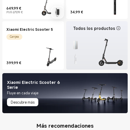
649,99
€
Current Price €649.99
Precio de mercado 679,99 €
34,99
€
PVR 679,99 €
Current Price €34.99
Todos los productos
Xiaomi Electric Scooter 5
Canjea
399,99
€
Current Price €399.99
Xiaomi Electric Scooter 6
Serie
Fluye en cada viaje
Descubre más
Más recomendaciones