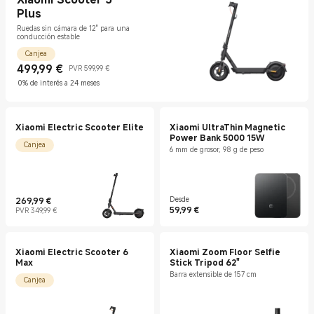
Plus
Ruedas sin cámara de 12" para una
conducción estable
Canjea
499,99
€
PVR 599,99 €
Current Price €499.99
Precio de mercado 599,99 €
0% de interés a 24 meses
Xiaomi Electric Scooter Elite
Xiaomi UltraThin Magnetic
Power Bank 5000 15W
Canjea
6 mm de grosor, 98 g de peso
269,99
€
Desde
Current Price €269.99
Precio de mercado 349,99 €
Current Price €59.99
59,99
€
PVR 349,99 €
Xiaomi Electric Scooter 6
Xiaomi Zoom Floor Selfie
Max
Stick Tripod 62"
Barra extensible de 157 cm
Canjea