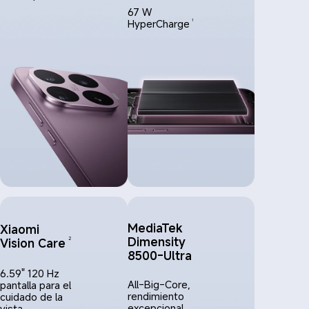
67 W 
HyperCharge
1
MediaTek 
Xiaomi 
Dimensity 
Vision Care
2
8500-Ultra
6.59" 120 Hz 
All-Big-Core, 
pantalla para el 
rendimiento 
cuidado de la 
excepcional
vista