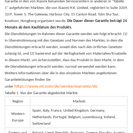
Garantie in den von Xiaomi benannten Servicecentern in anderen in "Tabelle
1" aufgeführten Märkten, die von Xiaomi H.K. Limited, registriert in Suite 3209,
32/F, Tower 5, The Gateway, Harbour City, 15 Canton Road, Tsim Sha Tsui,
Kowloon, Hongkong organisiert wurde.
Die Dauer dieser Garantie beträgt 24
Monate ab dem Kaufdatum des Produkts
.
Die Dienstleistungen im Rahmen dieser Garantie werden wie folgt erbracht: (1)
in Übereinstimmung mit den Gesetzen und Normen des Marktes, in dem die
Dienstleistungen erbracht werden, soweit dies nach den örtlichen Gesetzen
zulässig ist, und (2) basierend auf der Verfügbarkeit von Materialien/Ersatzeile
in diesem Markt, um sicherzustellen, dass das Produkt in dem Markt, in dem
die Dienstleistungen erbracht werden, normal verwendet werden kann.
Weitere Informationen über die in den einzelnen Märkten angebotenen
Garantieleistungen finden Sie
https://www.mi.com/de/service/warranty/de
unter
.
Tabelle 1. Von der Garantie abgedeckte Märkte
Region
Markets
Spain, Italy, France, United Kingdom, Germany,
Western
Netherlands, Portugal, Belgium, Luxembourg, Ireland,
Europe
Switzerland
Eastern and
Poland, Czech Republic, Romania, Greece, Slovakia, Austria,