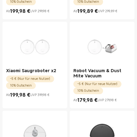
10% Gutschein
10% Gutschein
199,98
€
199,89
€
Ab
UVP 299,98 €
Ab
UVP 299,89 €
Current Price €199.98
UVP 299,98 €
Current Price €199.89
UVP 299,89 €
Xiaomi Saugroboter x2
Robot Vacuum & Dust
Mite Vacuum
-5 € (Nur für neue Nutzer)
-5 € (Nur für neue Nutzer)
10% Gutschein
10% Gutschein
199,98
€
Ab
UVP 399,98 €
Current Price €199.98
UVP 399,98 €
179,98
€
Ab
UVP 279,98 €
Current Price €179.98
UVP 279,98 €