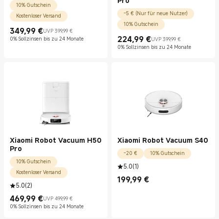
Pro
10% Gutschein
-5 € (Nur für neue Nutzer)
Kostenloser Versand
10% Gutschein
349,99
€
UVP 399,99 €
Current Price €349.99
UVP 399,99 €
224,99
€
0% Sollzinsen bis zu 24 Monate
UVP 399,99 €
Current Price €224.99
UVP 399,99 €
0% Sollzinsen bis zu 24 Monate
Xiaomi Robot Vacuum H50
Xiaomi Robot Vacuum S40
Pro
-20 €
10% Gutschein
10% Gutschein
5.0
(
1
)
Kostenloser Versand
199,99
€
Current Price €199.99
5.0
(
2
)
469,99
€
UVP 499,99 €
Current Price €469.99
UVP 499,99 €
0% Sollzinsen bis zu 24 Monate