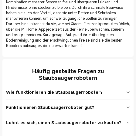
Kombination mehrerer Sensoren frei und überqueren Lücken und
Hindernisse, ohne stecken zu bleiben. Durch ihre schmale Bauweise
haben sie auch den Vorteil, dass sie unter Betten und Schränken
manövrieren können, um schwer zugängliche Stellen zu reinigen.
Darüber hinaus kannst du sie, wie bei Xiaomi Elektronikprodukten üblich,
über die Mi Home-App jederzeit aus der Ferne überwachen, steuern
und programmieren. Kurz gesagt: Aufgrund ihrer überlegenen
Bodenreinigung und der erschwinglichen Preise sind sie die besten
Roboterstaubsauger, die du erwarten kannst.
Häufig gestellte Fragen zu
Staubsaugerrobotern
Wie funktionieren die Staubsaugerroboter?
Staubsaugerroboter reinigen Böden mithilfe einer Kombination aus
Funktionieren Staubsaugerroboter gut?
Sensoren, Algorithmen und motorisierten Bürsten. Kartierung: Sie
kartieren die Umgebung mithilfe ihrer Sensoren und verwenden
Staubsaugerroboter sind sehr kompetent, wenn es darum geht,
dann Algorithmen zur Verarbeitung der Sensordaten, um
Lohnt es sich, einen Staubsaugerroboter zu kaufen?
Böden sauber zu halten. Besonders auf Hartböden und
Reinigungsrouten zu planen und Hindernissen auszuweichen.
kurzflorigen Teppichen leisten sie tadellose Arbeit und nehmen
Reinigung: Wenn sie Verschmutzungen erkennen, nehmen sie
Ja, ein Staubsaugerroboter ist aus folgenden Gründen auf jeden
Schmutz, Staub und Ablagerungen effektiv auf. Einige Modelle mit
diese mit motorisierten Bürsten im Behälter auf. Aufladen: Wenn