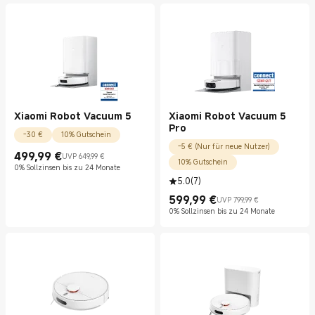
Xiaomi Robot Vacuum 5
Xiaomi Robot Vacuum 5
Pro
-30 €
10% Gutschein
-5 € (Nur für neue Nutzer)
499,99
€
UVP 649,99 €
Current Price €499.99
UVP 649,99 €
10% Gutschein
0% Sollzinsen bis zu 24 Monate
5.0
(
7
)
599,99
€
UVP 799,99 €
Current Price €599.99
UVP 799,99 €
0% Sollzinsen bis zu 24 Monate