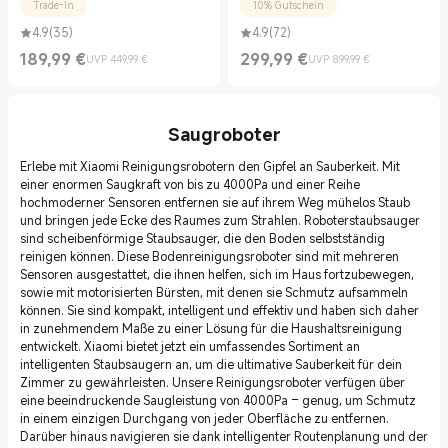
Trade-In
10% Gutschein
4.9
(
35
)
4.9
(
72
)
189,99
€
299,99
€
UVP 449,99 €
UVP 899,99 €
Current Price €189.99
UVP 449,99 €
Current Price €299.99
UVP 899,99 €
Saugroboter
Erlebe mit Xiaomi Reinigungsrobotern den Gipfel an Sauberkeit. Mit
einer enormen Saugkraft von bis zu 4000Pa und einer Reihe
hochmoderner Sensoren entfernen sie auf ihrem Weg mühelos Staub
und bringen jede Ecke des Raumes zum Strahlen. Roboterstaubsauger
sind scheibenförmige Staubsauger, die den Boden selbstständig
reinigen können. Diese Bodenreinigungsroboter sind mit mehreren
Sensoren ausgestattet, die ihnen helfen, sich im Haus fortzubewegen,
sowie mit motorisierten Bürsten, mit denen sie Schmutz aufsammeln
können. Sie sind kompakt, intelligent und effektiv und haben sich daher
in zunehmendem Maße zu einer Lösung für die Haushaltsreinigung
entwickelt. Xiaomi bietet jetzt ein umfassendes Sortiment an
intelligenten Staubsaugern an, um die ultimative Sauberkeit für dein
Zimmer zu gewährleisten. Unsere Reinigungsroboter verfügen über
eine beeindruckende Saugleistung von 4000Pa – genug, um Schmutz
in einem einzigen Durchgang von jeder Oberfläche zu entfernen.
Darüber hinaus navigieren sie dank intelligenter Routenplanung und der