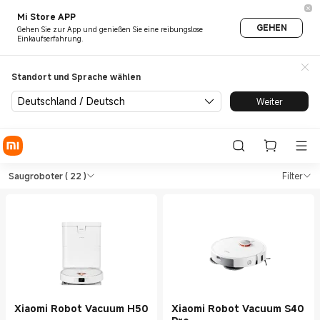
Mi Store APP
GEHEN
Gehen Sie zur App und genießen Sie eine reibungslose
Einkaufserfahrung.
Standort und Sprache wählen
Deutschland / Deutsch
Weiter
Shop Staubsauger Saugrobote
Shop Staubsauger Saugroboter in Xiao
Saugroboter
( 22 )
Filter
Xiaomi Robot Vacuum H50
Xiaomi Robot Vacuum S40