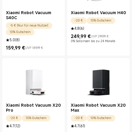
Xiaomi Robot Vacuum
Xiaomi Robot Vacuum H40
S40C
-20 €
10% Gutschein
-5 € (Nur für neue Nutzer)
4.8
(
6
)
10% Gutschein
249,99
€
UVP 299,99 €
Current Price €249.99
UVP 299,99 €
5.0
(
8
)
0% Sollzinsen bis zu 24 Monate
159,99
€
UVP 189,99 €
Current Price €159.99
UVP 189,99 €
Xiaomi Robot Vacuum X20
Xiaomi Robot Vacuum X20
Pro
Max
-20 €
10% Gutschein
-20 €
10% Gutschein
4.7
(
12
)
4.7
(
61
)