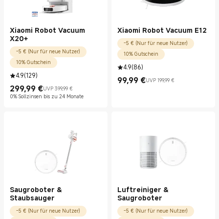
Xiaomi Robot Vacuum
Xiaomi Robot Vacuum E12
X20+
-5 € (Nur für neue Nutzer)
-5 € (Nur für neue Nutzer)
10% Gutschein
10% Gutschein
4.9
(
86
)
4.9
(
129
)
99,99
€
UVP 199,99 €
Current Price €99.99
UVP 199,99 €
299,99
€
UVP 399,99 €
Current Price €299.99
UVP 399,99 €
0% Sollzinsen bis zu 24 Monate
Saugroboter &
Luftreiniger &
Staubsauger
Saugroboter
-5 € (Nur für neue Nutzer)
-5 € (Nur für neue Nutzer)