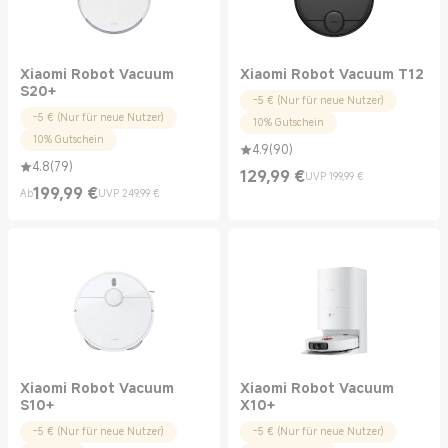
Xiaomi Robot Vacuum
Xiaomi Robot Vacuum T12
S20+
-5 € (Nur für neue Nutzer)
-5 € (Nur für neue Nutzer)
10% Gutschein
10% Gutschein
4.9
(
90
)
4.8
(
79
)
129,99
€
UVP 199,99 €
Current Price €129.99
UVP 199,99 €
199,99
€
Ab
UVP 249,99 €
Current Price €199.99
UVP 249,99 €
Xiaomi Robot Vacuum
Xiaomi Robot Vacuum
S10+
X10+
-5 € (Nur für neue Nutzer)
-5 € (Nur für neue Nutzer)