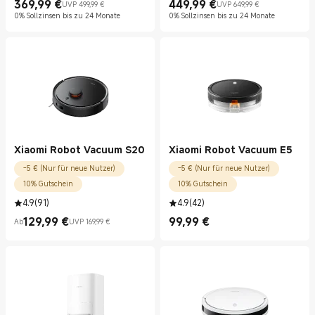
369,99
€
449,99
€
UVP 499,99 €
UVP 649,99 €
Current Price €369.99
UVP 499,99 €
Current Price €449.99
UVP 649,99 €
0% Sollzinsen bis zu 24 Monate
0% Sollzinsen bis zu 24 Monate
Xiaomi Robot Vacuum S20
Xiaomi Robot Vacuum E5
-5 € (Nur für neue Nutzer)
-5 € (Nur für neue Nutzer)
10% Gutschein
10% Gutschein
4.9
(
91
)
4.9
(
42
)
129,99
€
99,99
€
Ab
UVP 169,99 €
Current Price €129.99
UVP 169,99 €
Current Price €99.99