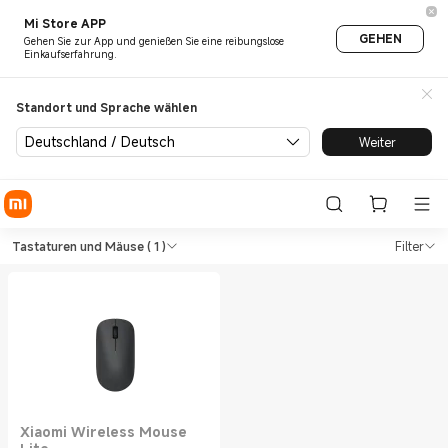
Mi Store APP
GEHEN
Gehen Sie zur App und genießen Sie eine reibungslose
Einkaufserfahrung.
Standort und Sprache wählen
Deutschland / Deutsch
Weiter
Shop Büro Tastaturen und Mä
Shop Büro Tastaturen und Mäuse in Xi
Tastaturen und Mäuse
( 1 )
Filter
Xiaomi Wireless Mouse