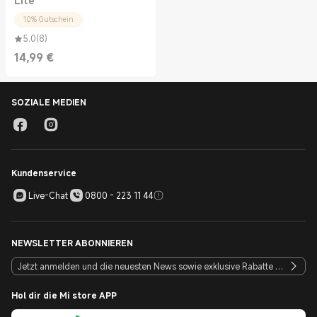
Lite
10% Gutschein
5.0
(
8
)
14,99
€
Current Price €14.99
SOZIALE MEDIEN
Kundenservice
Live-Chat
0800 - 223 11 44
NEWSLETTER ABONNIEREN
Hol dir die Mi store APP