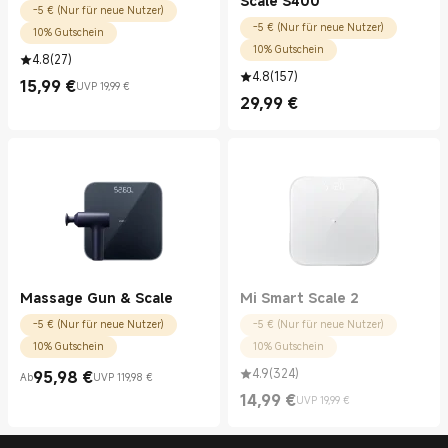
Scale S400
-5 € (Nur für neue Nutzer)
-5 € (Nur für neue Nutzer)
10% Gutschein
10% Gutschein
4.8
(
27
)
4.8
(
157
)
15,99
€
UVP 19,99 €
Current Price €15.99
UVP 19,99 €
29,99
€
Current Price €29.99
Massage Gun & Scale
Mi Smart Scale 2
-5 € (Nur für neue Nutzer)
-5 € (Nur für neue Nutzer)
10% Gutschein
10% Gutschein
4.9
(
324
)
95,98
€
Ab
UVP 119,98 €
Current Price €95.98
UVP 119,98 €
14,99
€
UVP 19,99 €
Current Price €14.99
UVP 19,99 €