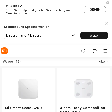
Mi Store APP
GEHEN
Gehen Sie zur App und genießen Sie eine reibungslose
Einkaufserfahrung.
Standort und Sprache wählen
Deutschland / Deutsch
Weiter
Shop Gesundheit & Fitness W
Shop Gesundheit & Fitness Waage in Xi
Waage
( 4 )
Filter
Mi Smart Scale S200
Xiaomi Body Composition