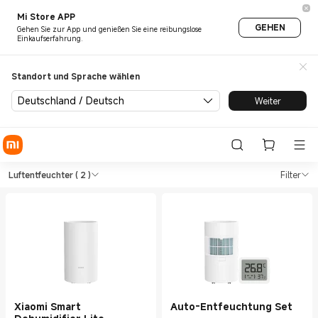
Mi Store APP
GEHEN
Gehen Sie zur App und genießen Sie eine reibungslose
Einkaufserfahrung.
Standort und Sprache wählen
Deutschland / Deutsch
Weiter
Shop Umweltgeräte Luftentfe
Shop Umweltgeräte Luftentfeuchter in
Luftentfeuchter
( 2 )
Filter
Xiaomi Smart
Auto-Entfeuchtung Set