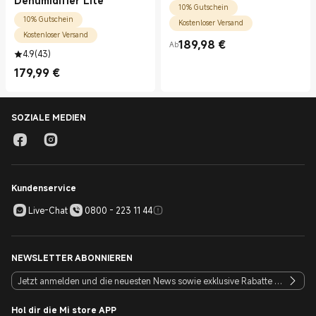
Dehumidifier Lite
10% Gutschein
10% Gutschein
Kostenloser Versand
Kostenloser Versand
189,98
€
Ab
Current Price €189.98
4.9
(
43
)
179,99
€
Current Price €179.99
SOZIALE MEDIEN
Kundenservice
Live-Chat
0800 - 223 11 44
NEWSLETTER ABONNIEREN
Hol dir die Mi store APP