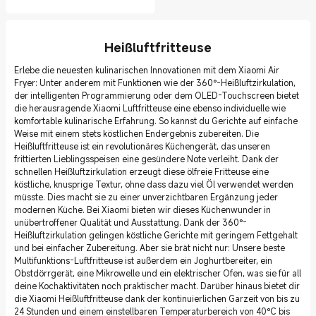
Heißluftfritteuse
Erlebe die neuesten kulinarischen Innovationen mit dem Xiaomi Air
Fryer: Unter anderem mit Funktionen wie der 360°-Heißluftzirkulation,
der intelligenten Programmierung oder dem OLED-Touchscreen bietet
die herausragende Xiaomi Luftfritteuse eine ebenso individuelle wie
komfortable kulinarische Erfahrung. So kannst du Gerichte auf einfache
Weise mit einem stets köstlichen Endergebnis zubereiten. Die
Heißluftfritteuse ist ein revolutionäres Küchengerät, das unseren
frittierten Lieblingsspeisen eine gesündere Note verleiht. Dank der
schnellen Heißluftzirkulation erzeugt diese ölfreie Fritteuse eine
köstliche, knusprige Textur, ohne dass dazu viel Öl verwendet werden
müsste. Dies macht sie zu einer unverzichtbaren Ergänzung jeder
modernen Küche. Bei Xiaomi bieten wir dieses Küchenwunder in
unübertroffener Qualität und Ausstattung. Dank der 360°-
Heißluftzirkulation gelingen köstliche Gerichte mit geringem Fettgehalt
und bei einfacher Zubereitung. Aber sie brät nicht nur: Unsere beste
Multifunktions-Luftfritteuse ist außerdem ein Joghurtbereiter, ein
Obstdörrgerät, eine Mikrowelle und ein elektrischer Ofen, was sie für all
deine Kochaktivitäten noch praktischer macht. Darüber hinaus bietet dir
die Xiaomi Heißluftfritteuse dank der kontinuierlichen Garzeit von bis zu
24 Stunden und einem einstellbaren Temperaturbereich von 40°C bis