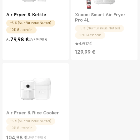
Air Fryer & Kettle
Xiaomi Smart Air Fryer
Pro 4L
-5 € (Nur für neue Nutzer)
-5 € (Nur für neue Nutzer)
10% Gutschein
10% Gutschein
79,98
€
Ab
UVP 94,98 €
Current Price €79.98
UVP 94,98 €
4.9
(
124
)
129,99
€
Current Price €129.99
Air Fryer & Rice Cooker
-5 € (Nur für neue Nutzer)
10% Gutschein
104,98
€
UVP 119,98 €
Current Price €104.98
UVP 119,98 €