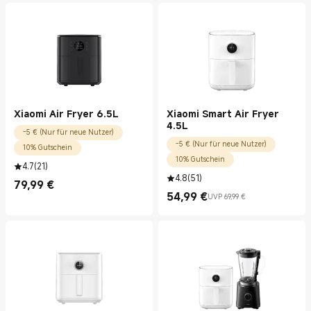
Xiaomi Air Fryer 6.5L
Xiaomi Smart Air Fryer
4.5L
-5 € (Nur für neue Nutzer)
-5 € (Nur für neue Nutzer)
10% Gutschein
10% Gutschein
4.7
(
21
)
4.8
(
51
)
79,99
€
Current Price €79.99
54,99
€
UVP 69,99 €
Current Price €54.99
UVP 69,99 €