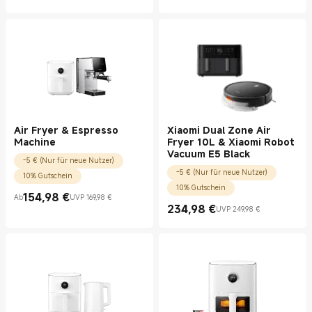
Air Fryer & Espresso
Xiaomi Dual Zone Air
Machine
Fryer 10L & Xiaomi Robot
Vacuum E5 Black
-5 € (Nur für neue Nutzer)
-5 € (Nur für neue Nutzer)
10% Gutschein
10% Gutschein
154,98
€
Ab
UVP 169,98 €
Current Price €154.98
UVP 169,98 €
234,98
€
UVP 249,98 €
Current Price €234.98
UVP 249,98 €