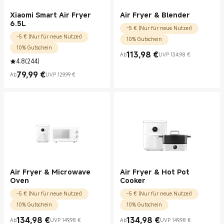
Xiaomi Smart Air Fryer
Air Fryer & Blender
6.5L
-5 € (Nur für neue Nutzer)
-5 € (Nur für neue Nutzer)
10% Gutschein
10% Gutschein
113,98
€
Ab
UVP 134,98 €
Current Price €113.98
UVP 134,98 €
4.8
(
244
)
79,99
€
Ab
UVP 129,99 €
Current Price €79.99
UVP 129,99 €
Air Fryer & Microwave
Air Fryer & Hot Pot
Oven
Cooker
-5 € (Nur für neue Nutzer)
-5 € (Nur für neue Nutzer)
10% Gutschein
10% Gutschein
134,98
€
134,98
€
Ab
UVP 149,98 €
Ab
UVP 149,98 €
Current Price €134.98
UVP 149,98 €
Current Price €134.98
UVP 149,98 €