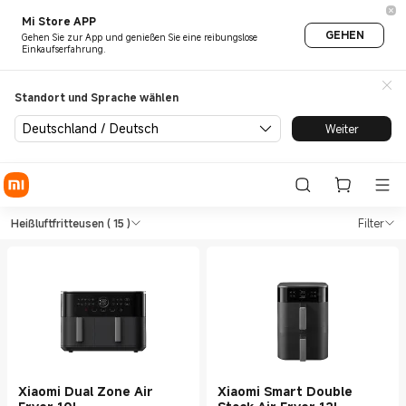
Mi Store APP
GEHEN
Gehen Sie zur App und genießen Sie eine reibungslose
Einkaufserfahrung.
Standort und Sprache wählen
Deutschland / Deutsch
Weiter
Shop Kochgeräte Heißluftfrit
Shop Kochgeräte Heißluftfritteusen in
Heißluftfritteusen
( 15 )
Filter
Xiaomi Dual Zone Air
Xiaomi Smart Double