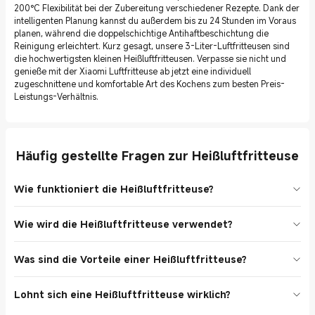
200°C Flexibilität bei der Zubereitung verschiedener Rezepte. Dank der
intelligenten Planung kannst du außerdem bis zu 24 Stunden im Voraus
planen, während die doppelschichtige Antihaftbeschichtung die
Reinigung erleichtert. Kurz gesagt, unsere 3-Liter-Luftfritteusen sind
die hochwertigsten kleinen Heißluftfritteusen. Verpasse sie nicht und
genieße mit der Xiaomi Luftfritteuse ab jetzt eine individuell
zugeschnittene und komfortable Art des Kochens zum besten Preis-
Leistungs-Verhältnis.
Häufig gestellte Fragen zur Heißluftfritteuse
Wie funktioniert die Heißluftfritteuse?
In der Heißluftfritteuse werden die Lebensmittel mit hoher
Wie wird die Heißluftfritteuse verwendet?
Geschwindigkeit durch die heiße Luft gegart. Sie verfügt über
einen perforierten Korb, in den die Lebensmittel gelegt werden,
Gehe wie folgt vor, um eine Heißluftfritteuse zu verwenden:  Stelle
sowie über ein leistungsstarkes Gebläse, das die heiße Luft in
Was sind die Vorteile einer Heißluftfritteuse?
die Heißluftfritteuse auf eine stabile Unterlage und schließe sie an.
Hochgeschwindigkeit zirkulieren lässt. Der heiße Luftstrom umgibt
 Heize sie auf die gewünschte Temperatur vor (falls erforderlich).
die Lebensmittel, gart sie schnell und erzeugt eine knusprige
Heißluftfritteusen bieten mehrere Vorteile, die im Folgenden
 Lege die Lebensmittel in den Korb, aber fülle ihn nicht zu voll. 
Außenschicht, ähnlich wie beim traditionellen Frittieren. Durch die
Lohnt sich eine Heißluftfritteuse wirklich?
aufgeführt sind. Gesünderes Kochen: Heißluftfritteusen benötigen
Stelle die Garzeit und die Temperatur entsprechend dem Rezept
zirkulierende Heißluft wird den Lebensmitteln außerdem
wenig oder gar kein Öl, was den Fettgehalt reduziert und eine
ein.  Starte die Heißluftfritteuse und lasse sie garen.
Feuchtigkeit entzogen, so dass das fertige Gericht gesünder und