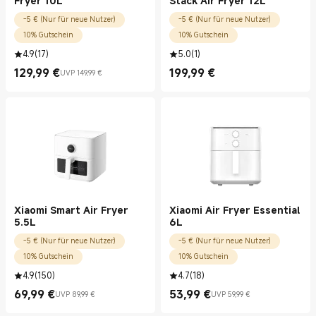
Fryer 10L
Stack Air Fryer 12L
-5 € (Nur für neue Nutzer)
-5 € (Nur für neue Nutzer)
10% Gutschein
10% Gutschein
4.9
(
17
)
5.0
(
1
)
129,99
€
199,99
€
UVP 149,99 €
Current Price €129.99
UVP 149,99 €
Current Price €199.99
Xiaomi Smart Air Fryer
Xiaomi Air Fryer Essential
5.5L
6L
-5 € (Nur für neue Nutzer)
-5 € (Nur für neue Nutzer)
10% Gutschein
10% Gutschein
4.9
(
150
)
4.7
(
18
)
69,99
€
53,99
€
UVP 89,99 €
UVP 59,99 €
Current Price €69.99
UVP 89,99 €
Current Price €53.99
UVP 59,99 €