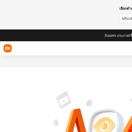
เลือกต
ประเ
Xiaomi ประกาศเร