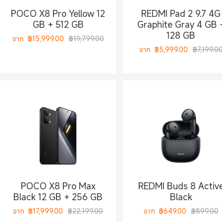
POCO X8 Pro Yellow 12
REDMI Pad 2 9.7 4G
GB + 512 GB
Graphite Gray 4 GB 
128 GB
จาก
฿
15,999.00
฿19,799.00
จาก
฿
5,999.00
฿7,199.0
POCO X8 Pro Max
REDMI Buds 8 Activ
Black 12 GB + 256 GB
Black
จาก
฿
17,999.00
฿22,199.00
จาก
฿
649.00
฿899.00