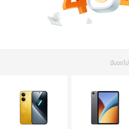
มึนงงไปห