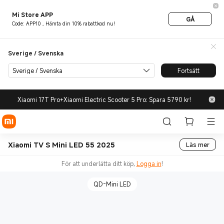
Mi Store APP
GÅ
Code: APP10 , Hämta din 10% rabattkod nu!
Sverige / Svenska
Sverige / Svenska
Fortsätt
Xiaomi 17T Pro+Xiaomi Electric Scooter 5 Pro: Spara 5790 kr!
Xiaomi TV S Mini LED 55 2025
Läs mer
För att underlätta ditt köp,
Logga in
!
QD-Mini LED