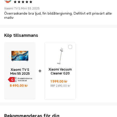
5 Star
Xiaomi TV S Mini 55 2025
Överraskande bra ljud, fin bildåtergivning. Defitivt ett prisvärt alte
rnativ
Köp tillsammans
Xiaomi Vacuum
Xiaomi TV S
Cleaner G20
Mini 55 2025
Produktinforma
Current Price kr1599
Rekommenderat återförsäljningspris 2 690,00 kr
1 599,00
kr
tionsblad
Current Price kr8490
8 490,00
kr
RRP 2 690,00 kr
Rekommenderas för dig