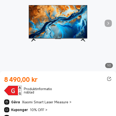
1/2
8 490,00
kr
Current Price kr8490.00
Produktinformatio
nsblad
Gåva
Xiaomi Smart Laser Measure
>
Kuponger
10% OFF
>