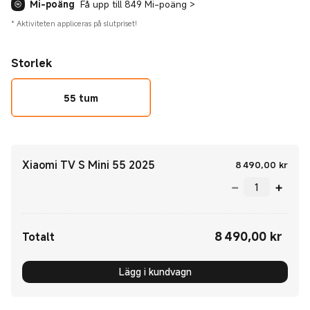
Mi-poäng
Få upp till 849 Mi-poäng
>
*
Aktiviteten appliceras på slutpriset!
Storlek
55 tum
Xiaomi TV S Mini 55 2025
Curr
8 490,00
kr
8 490,00
kr
Current Price kr8490.00
Totalt
Lägg i kundvagn