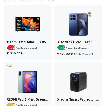
Xiaomi TV S Mini LED 85
Xiaomi 17T Pro Deep Blue
2026 85 tum
12GB+512GB
Produktinformationsblad
Produktinformationsblad
Current Price kr19 990
Current Price kr9
Rekomme
19 990,00
kr
9 490,00
kr
RRP 10 990,00 kr
NEW
REDMI Pad 2 Mint Green
Xiaomi Smart Projector L1
4GB+256GB
Pro EU
Produktinformationsblad