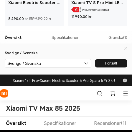
Xiaomi Electric Scooter 6
Xiaomi TV S Pro Mini LED
Max EU Svart
65 2026
Produktinformationsblad
Current Price kr1
11 990,00
kr
Current Price kr8 490
Rekommenderat återförsäljningspris 
8 490,00
kr
RRP 9 290,00 kr
Översikt
Specifikationer
Granska(1)