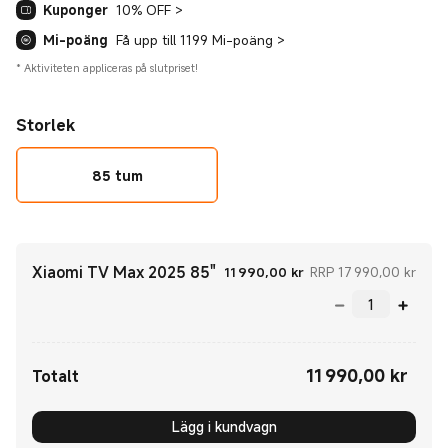
Kuponger
10% OFF
>
Mi-poäng
Få upp till 1199 Mi-poäng
>
*
Aktiviteten appliceras på slutpriset!
Storlek
85 tum
Xiaomi TV Max 2025 85"
Current Price kr11990
Rekom
11 990,00
kr
RRP 17 990,00 kr
11 990,00
kr
Current Price kr11990.00
Totalt
Lägg i kundvagn