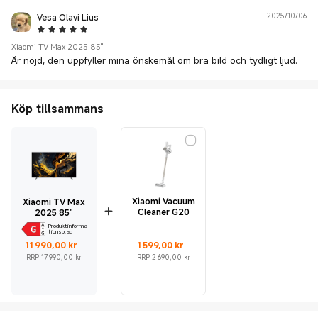
Vesa Olavi Lius
2025/10/06
5 Star
Xiaomi TV Max 2025 85"
Är nöjd, den uppfyller mina önskemål om bra bild och tydligt ljud.
Köp tillsammans
Xiaomi Vacuum
Xiaomi TV Max
Cleaner G20
2025 85"
Produktinforma
tionsblad
Current Price kr11990
Rekommenderat återförsäljningspris 17 990,00 kr
Current Price kr1599
Rekommenderat återförsäljningspris 2 690,00 kr
11 990,00
kr
1 599,00
kr
RRP 17 990,00 kr
RRP 2 690,00 kr