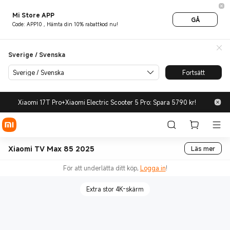
Mi Store APP
GÅ
Code: APP10 , Hämta din 10% rabattkod nu!
Sverige / Svenska
Sverige / Svenska
Fortsätt
Xiaomi 17T Pro+Xiaomi Electric Scooter 5 Pro: Spara 5790 kr!
Xiaomi TV Max 85 2025
Läs mer
För att underlätta ditt köp,
Logga in
!
Extra stor 4K-skärm