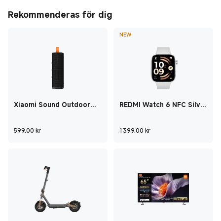
Rekommenderas för dig
NEW
Xiaomi Sound Outdoor
REDMI Watch 6 NFC Silver
Svart
Gray
Current Price kr599
Current Price kr1
599,00
kr
1 399,00
kr