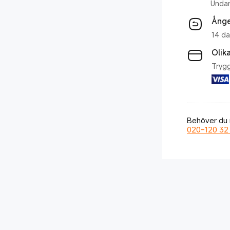
Undan
Ånge
14 da
Olik
Trygg
Behöver du m
020-120 32