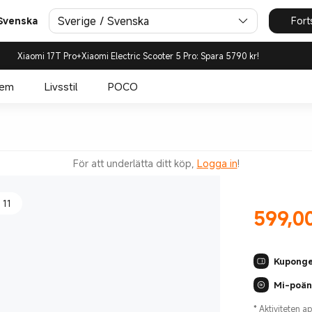
Sverige / Svenska
Fort
 Svenska
Xiaomi 17T Pro+Xiaomi Electric Scooter 5 Pro: Spara 5790 kr!
nt*
hem
Livsstil
POCO
medie
För att underlätta ditt köp,
Logga in
!
 11
599,0
Current Pr
Kupong
Mi-poä
*
Aktiviteten ap