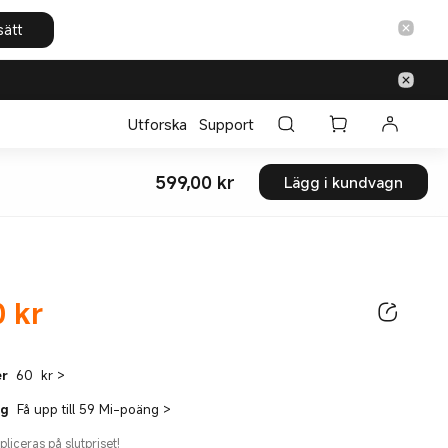
sätt
Utforska
Support
599,00
kr
Lägg i kundvagn
Current Price kr599
0
kr
ice kr599.00
er
60 kr
>
ng
Få upp till 59 Mi-poäng
>
pliceras på slutpriset!