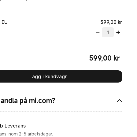
Curren
599,00
kr
k EU
599,00
kr
Current Price kr599.00
Lägg i kundvagn
handla på mi.com?
b Leverans
ans inom 2-5 arbetsdagar.