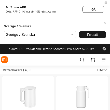
Mi Store APP
GÅ
Code: APP10 , Hämta din 10% rabattkod nu!
Sverige / Svenska
Sverige / Svenska
Fortsätt
Xiaomi 17T Pro+Xiaomi Electric Scooter 5 Pro: Spara 5790 kr!
Shop Köksapparater Vattenkok
Shop Köksapparater Vattenkokare in Xi
Vattenkokare
( 4 )
Filter