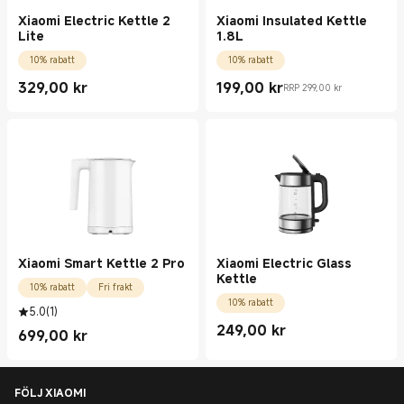
Xiaomi Electric Kettle 2
Xiaomi Insulated Kettle
Lite
1.8L
10% rabatt
10% rabatt
329,00
kr
199,00
kr
RRP 299,00 kr
Current Price kr329.00
Current Price kr199.00
Rekommenderat återförsäljningspris 299,00 
Xiaomi Smart Kettle 2 Pro
Xiaomi Electric Glass
Kettle
10% rabatt
Fri frakt
10% rabatt
5.0
(
1
)
249,00
kr
699,00
kr
Current Price kr249.00
Current Price kr699.00
FÖLJ XIAOMI