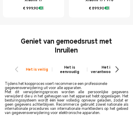
€
999,90
€
899,90
Current Price € 999.9
Current Price € 899.9
Geniet van gemoedsrust met
Inruilen
Het is
Het is
Het is veilig
eenvoudig
verantwoordelijk
Tijdens het koopproces voert recommerce een professionele
gegevensverwijdering uit voor alle apparaten.
Met dit verwijderingsproces worden alle persoonlijke gegevens
verwijderd die u in het geheugen van het apparaat hebt opgeslagen. Het
besturingssysteem wordt één keer volledig opnieuw geladen, zodat er
geen gegevens achterblijven. Recommerce gebruikt zowel nationale als
internationale procedures van internationale marktleiders op het gebied
van gegevensverwijdering voor elektronische apparaten.