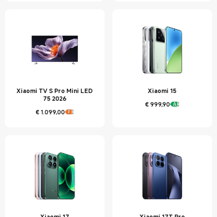
Xiaomi TV S Pro Mini LED
Xiaomi 15
75 2026
€
999,90
Current Price € 999.9
€
1.099,00
Current Price € 1099
Xiaomi 17
Xiaomi 17T Pro