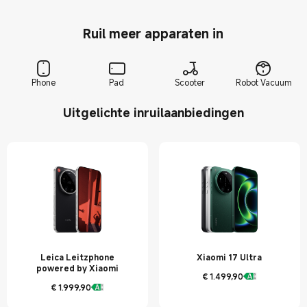
Ruil meer apparaten in
Phone
Pad
Scooter
Robot Vacuum
Uitgelichte inruilaanbiedingen
Leica Leitzphone
Xiaomi 17 Ultra
powered by Xiaomi
€
1.499,90
Current Price € 1499.9
€
1.999,90
Current Price € 1999.9