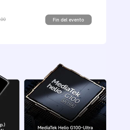
.00
Fin del evento
ón $7,999.00