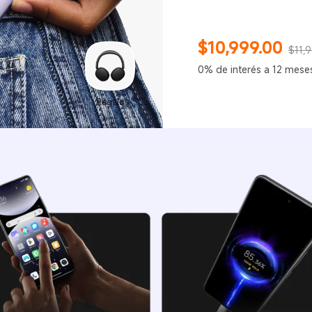
$
10,999.00
$11,
Current Price $10999
Precio de comercializaci
0% de interés a 12 mese
Regalo