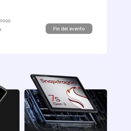
999.00
ón $11,999.00
Fin del evento
s