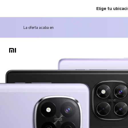
Serie Redmi Note 14 - Xiaom
Elige tu ubicac
La oferta acaba en