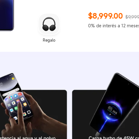
$
8,999.00
$9,999
Current Price $8999
Precio de comercializac
0% de interés a 12 mese
Regalo