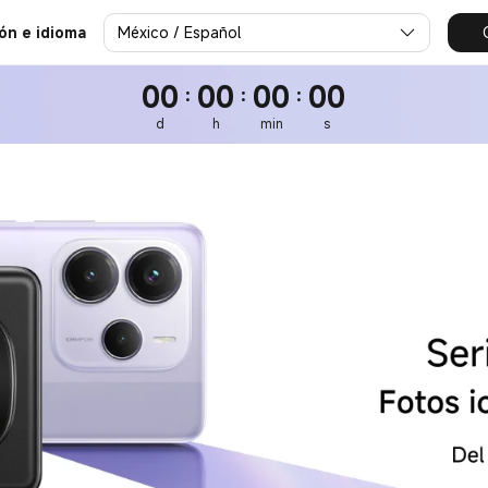
i México
México / Español
ión e idioma
00
00
00
00
:
:
:
d
h
min
s