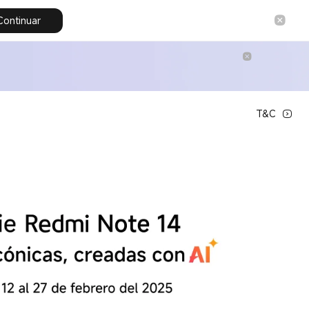
Continuar
T&C