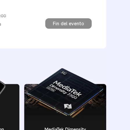
.00
ión $9,999.00
Fin del evento
s