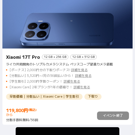
Xiaomi 17T Pro
12 GB + 256 GB
12 GB + 512 GB
ライカ共同開発のトリプルカメラシステム ペリスコープ望遠カメラ搭載
[ボーナス] 2,000円分の下取りボーナス!
詳細を見る
[分割払い] 3,320円~/月の36回払いから！
詳細を見る
[学生割引] 2,000円学割クーポン！
詳細を見る
[Xiaomi Care] 2年プランが1年の価格で！
詳細を見る
早割価格｜分割払い｜Xiaomi Care｜学生割引
下取り
119,800
円
(税込)
Current Price 円119800
から
イベント終了
分割手数料無料/36回