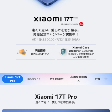
遠くて近い、愛しさを切り撮る。
発売記念キャンペーン実施中！
6月4日(木) 00:00~7月21日23:59(火)
Xiaomi Care
早割価格
期間限定の10,000円割
最大6,000円オフ
引2年ブランが実質1年ブ
ラン価格で提供
Xiaomi 17T
お得な追加購
Xiaomi 17T
特別抽選会
仕様一覧
Pro
入
Xiaomi 17T Pro
遠くて近い、愛しさを切り撮る。