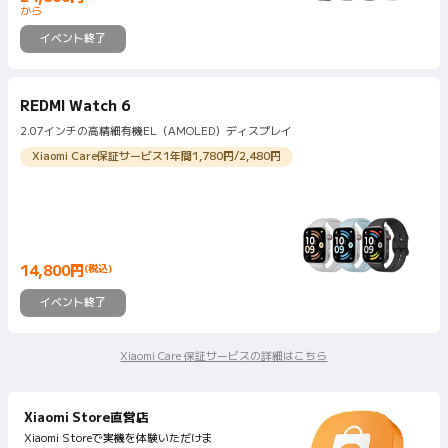
Current Price 円24800
から
イベント終了
REDMI Watch 6
2.07インチの高精細有機EL（AMOLED）ディスプレイ
Xiaomi Care保証サービス1年間1,780円/2,480円
14,800
円
(税込)
Current Price 円14800
イベント終了
Xiaomi Care 保証サービスの詳細はこちら
Xiaomi Store直営店
Xiaomi Storeで実機を体験いただけま