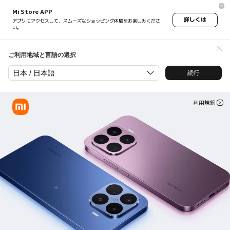
Xiaomi 17T Series 新製品発売
Mi Store APP
詳しくは
アプリにアクセスして、スムーズなショッピング体験をお楽しみくださ
い。
ご利用地域と言語の選択
日本 / 日本語
続行
利用規約