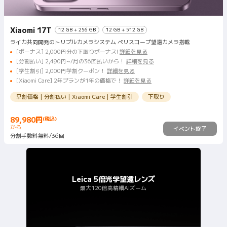
Xiaomi 17T
12 GB + 256 GB
12 GB + 512 GB
ライカ共同開発のトリプルカメラシステム ペリスコープ望遠カメラ搭載
[ボーナス] 2,000円分の下取りボーナス!
詳細を見る
[分割払い] 2,490円~/月の36回払いから！
詳細を見る
[学生割引] 2,000円学割クーポン！
詳細を見る
[Xiaomi Care] 2年プランが1年の価格で！
詳細を見る
早割価格｜分割払い｜Xiaomi Care｜学生割引
下取り
89,980
円
(税込)
Current Price 円89980
から
イベント終了
分割手数料無料/36回
Leica 5倍光学望遠レンズ
最大120倍高精細AIズーム