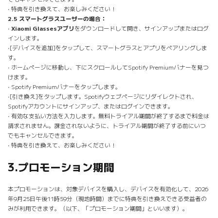
• 特典を引き換えて、お楽しみください！
2.5 スマートグラスユーザーの場合：
•
Xiaomi Glassesアプリ
をダウンロードして開き、サインアップまたはログ
インします。
•［デバイスを追加］をタップして、スマートグラスとアプリをペアリングしま
す。
• ホームページに移動し、下にスクロールしてSpotify Premiumバナーを見つ
けます。
• Spotify Premiumバナーをタップします。
•［引き換え］をタップします。Spotifyウェブページにリダイレクトされ、
Spotifyアカウントにサインアップ、またはログインできます。
• 有効な支払い方法を入力します。無料トライアル期間が終了するまで料金は
請求されません。課金されないように、トライアル期間が終了する前にいつ
でもキャンセルできます。
• 特典を引き換えて、お楽しみください！
3.
プロモーション期間
本プロモーションは、対象デバイスを購入し、デバイスを有効化して、2026
年9月25日午後11時59分（現地時間）までに特典を引き換えできる受益者の
みが利用できます。（以下、「プロモーション期間」といいます）。