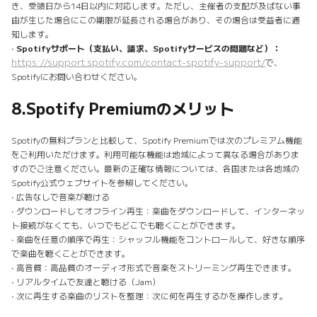
き、受領日から14日以内に対応します。ただし、主催者の支配が及ばない事
由が生じた場合にこの期限が延長される場合があり、その場合は受益者に通
知します。
•
Spotifyサポート（支払い、請求、Spotifyサービスの問題など）：
https://support.spotify.com/contact-spotify-support/
で、
Spotifyにお問い合わせください。
8.
Spotify Premiumのメリット
Spotifyの無料プランと比較して、Spotify Premiumでは次のプレミアム機能
をご利用いただけます。利用可能な機能は地域によって異なる場合がありま
すのでご注意ください。最新の正確な情報については、各国または各地域の
Spotify公式ウェブサイトを参照してください。
• 広告なしで音楽が聴ける
• ダウンロードしてオフライン再生：楽曲をダウンロードして、インターネッ
ト接続がなくても、いつでもどこでも聴くことができます。
• 楽曲を任意の順序で再生：シャッフル機能をコントロールして、好きな順序
で楽曲を聴くことができます。
• 高音質：高品質のオーディオ形式で音楽をストリーミング再生できます。
• リアルタイムで友達と聴ける（Jam）
• 次に再生する楽曲のリストを整理：次に何を再生するかを操作します。