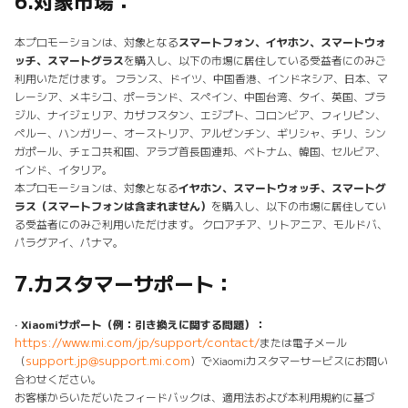
6.
対象市場：
本プロモーションは、対象となる
スマートフォン、イヤホン、スマートウォ
ッチ、スマートグラス
を購入し、以下の市場に居住している受益者にのみご
利用いただけます。 フランス、ドイツ、中国香港、インドネシア、日本、マ
レーシア、メキシコ、ポーランド、スペイン、中国台湾、タイ、英国、ブラ
ジル、ナイジェリア、カザフスタン、エジプト、コロンビア、フィリピン、
ペルー、ハンガリー、オーストリア、アルゼンチン、ギリシャ、チリ、シン
ガポール、チェコ共和国、アラブ首長国連邦、ベトナム、韓国、セルビア、
インド、イタリア。
本プロモーションは、対象となる
イヤホン、スマートウォッチ、スマートグ
ラス（スマートフォンは含まれません）
を購入し、以下の市場に居住してい
る受益者にのみご利用いただけます。 クロアチア、リトアニア、モルドバ、
パラグアイ、パナマ。
7.
カスタマーサポート：
•
Xiaomiサポート（例：引き換えに関する問題）：
https://www.mi.com/jp/support/contact/
または電子メール
support.jp@support.mi.com
（
）でXiaomiカスタマーサービスにお問い
合わせください。
お客様からいただいたフィードバックは、適用法および本利用規約に基づ