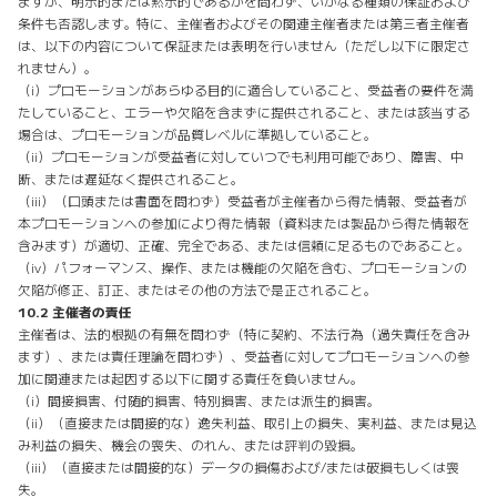
ますが、明示的または黙示的であるかを問わず、いかなる種類の保証および
条件も否認します。特に、主催者およびその関連主催者または第三者主催者
は、以下の内容について保証または表明を行いません（ただし以下に限定さ
れません）。
（i）プロモーションがあらゆる目的に適合していること、受益者の要件を満
たしていること、エラーや欠陥を含まずに提供されること、または該当する
場合は、プロモーションが品質レベルに準拠していること。
（ii）プロモーションが受益者に対していつでも利用可能であり、障害、中
断、または遅延なく提供されること。
（iii）（口頭または書面を問わず）受益者が主催者から得た情報、受益者が
本プロモーションへの参加により得た情報（資料または製品から得た情報を
含みます）が適切、正確、完全である、または信頼に足るものであること。
（iv）パフォーマンス、操作、または機能の欠陥を含む、プロモーションの
欠陥が修正、訂正、またはその他の方法で是正されること。
10.2 主催者の責任
主催者は、法的根拠の有無を問わず（特に契約、不法行為（過失責任を含み
ます）、または責任理論を問わず）、受益者に対してプロモーションへの参
加に関連または起因する以下に関する責任を負いません。
（i）間接損害、付随的損害、特別損害、または派生的損害。
（ii）（直接または間接的な）逸失利益、取引上の損失、実利益、または見込
み利益の損失、機会の喪失、のれん、または評判の毀損。
（iii）（直接または間接的な）データの損傷および/または破損もしくは喪
失。