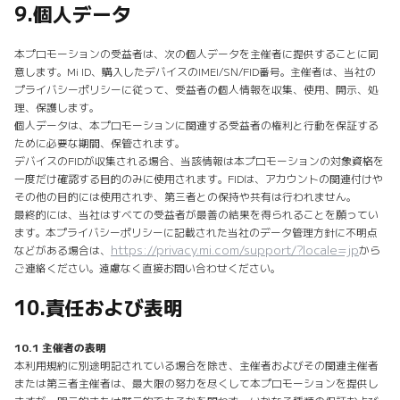
9.
個人データ
本プロモーションの受益者は、次の個人データを主催者に提供することに同
意します。Mi ID、購入したデバイスのIMEI/SN/FID番号。主催者は、当社の
プライバシーポリシーに従って、受益者の個人情報を収集、使用、開示、処
理、保護します。
個人データは、本プロモーションに関連する受益者の権利と行動を保証する
ために必要な期間、保管されます。
デバイスのFIDが収集される場合、当該情報は本プロモーションの対象資格を
一度だけ確認する目的のみに使用されます。FIDは、アカウントの関連付けや
その他の目的には使用されず、第三者との保持や共有は行われません。
最終的には、当社はすべての受益者が最善の結果を得られることを願ってい
ます。本プライバシーポリシーに記載された当社のデータ管理方針に不明点
https://privacy.mi.com/support/?locale=jp
などがある場合は、
から
ご連絡ください。遠慮なく直接お問い合わせください。
10.
責任および表明
10.1 主催者の表明
本利用規約に別途明記されている場合を除き、主催者およびその関連主催者
または第三者主催者は、最大限の努力を尽くして本プロモーションを提供し