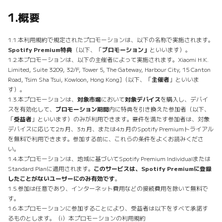
1.
概要
1.1.本利用規約で規定されたプロモーションは、以下の名称で実施されます。
Spotify Premium特典
（以下、「
プロモーション」
といいます）。
1.2.本プロモーションは、以下の主催者によって実施されます。Xiaomi H.K.
Limited, Suite 3209, 32/F, Tower 5, The Gateway, Harbour City, 15 Canton
Road, Tsim Sha Tsui, Kowloon, Hong Kong]（以下、「
主催者
」といいま
す）。
1.3.本プロモーションは、
対象市場
において
対象デバイス
を購入し、デバイ
スを有効化して、
プロモーション期間
内に特典を引き換えた参加者（以下、
「
受益者
」といいます）のみが利用できます。要件を満たす参加者は、対象
デバイスに応じて2ヵ月、3ヵ月、または4ヵ月のSpotify Premiumトライアル
を無料で利用できます。参加する前に、これらの条件をよくお読みくださ
い。
1.4.本プロモーションは、地域に基づいてSpotify Premium Individualまたは
Standard Planに適用されます。
このサービスは、Spotify Premiumに登録
したことがないユーザーにのみ有効です
。
1.5.参加は任意であり、インターネット費用などの接続費用を除いて無料で
す。
1.6.本プロモーションに参加することにより、受益者は以下をすべて承諾す
るものとします。（i）本プロモーションの利用規約