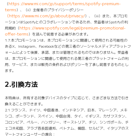
https://www.mi.com/jp/support/terms/spotify-premium-
（
terms
）、（ii）主催者のプライバシーポリシー
（
https://www.mi.com/jp/about/privacy/
）、（iii）また、本プロモ
ーションはSpotifyとのコラボレーションであるため、受益者はSpotifyの利
https://www.spotify.com/legal/premium-promotional-
用規約（
offer-terms
）を読んで同意する必要があります。
1.7.本プロモーションは、本プロモーションに関連して使用される可能性の
あるX、Instagram、Facebookなどの第三者のソーシャルメディアプラットフ
ォームによって後援、承認、または管理されるものではありません。受益者
は、本プロモーションに関連して使用される第三者のプラットフォームの利
用、サービス、または販売の条件およびポリシーを了承し同意するものとし
ます。
2.
引換方法
本特典は、所有する対象デバイスのタイプに応じて、さまざまな方法で引き
換えることができます。
2.1 フランス、ドイツ、中国香港、インドネシア、日本、マレーシア、メキ
シコ、ポーランド、スペイン、中国台湾、タイ、イギリス、カザフスタン、
コロンビア、ペルー、ハンガリー、オーストリア、チリ、シンガポール、チ
ェコ共和国、アラブ首長国連邦、ベトナム、韓国、セルビア、イタリアのス
マートフォンユーザーの場合：