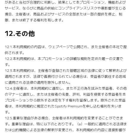
があると当社が合理的に判断し、結果として本プロモーション、機能および
サービス、ならびに商品の供給にコンプライアンスリスクや悪影響が生じる
場合、主催者は、商品およびサービスの全部または一部の提供を停止、制
限、または終了する権利を有します。
12.
その他
12.1.本利用規約の内容は、ウェブページで公開され、また主催者の本社で提
供されます。
12.2.本利用規約は、本プロモーションの詳細な規則を定めた唯一の文書で
す。
12.3.本利用規約は、主催者が登録された管轄区域の法律に従って解釈および
適用されますが、法律で義務付けられている場合は、受益者が居住する地域
に適用される法律の適用を除外しません。
12.4.主催者は、本利用規約に違反し、また不正行為を試みた受益者、その他
のマナーに違反し、または主催者の名誉、評判、利益を侵害する受益者を本
プロモーションから除外する決定を下す権利を留保します。除外された受益
者は、本利用規約に規定されたSpotify Premiumを申し込む権利を失いま
す。
12.5.重要な理由がある場合、主催者は本利用規約を変更することができま
す。重要な理由は、特に以下のとおりです。（a）一般的に適用される法律ま
たは公的機関による法律の解釈が変更され、本利用規約の内容に直接影響が