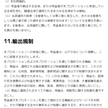
（i）本利用規約。
（ii）受益者が居住する法域、または受益者が本プロモーションに参加してい
る法域を含む、関連法域で適用されるあらゆる法律または規制。
（iii）当該違反の結果（主催者もしくは第三者に発生した、または主催者も
しくは第三者が被った損失または損害を含みます）についても全責任を負い
ます。主催者は、当該違反に関して、受益者またはいかなる第三者に対して
も責任を負いません。
11.
輸出規制
本プロモーションへの参加に際し、受益者は、以下の点について理解し、こ
れに同意するものとします。
本プロモーションおよび本プロモーションを通じて提供される機能、サービ
ス、商品は、適用される輸出管理および制裁関連法の対象となり、これらの
規制には、仕向地、最終使用者、最終用途に関する以下の制限が含まれます
が、これらに限定されません。（1）いかなる機能、サービス、商品も、国家
の安全保障および利益を脅かす活動、軍事用途、テロ支援、大量破壊兵器お
よびその運搬手段の設計、開発、製造、使用などの活動に使用しないこと。
（2）商品に適用されるすべての輸出、再輸出、再販売に関する制限を遵守す
ること。
受益者が本プロモーションを通じて提供される機能およびサービスを利用
し、それが関連する法令の要件および制限に違反するか、またはそのおそれ