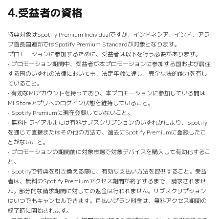
4.
受益者の資格
特典対象はSpotify Premium Individualですが、インドネシア、インド、アラ
ブ首長国連邦ではSpotify Premium Standardが対象となります。
プロモーションに参加するために、受益者は以下を行う必要があります。
• プロモーション期間中、受益者が本プロモーションに参加する国および居住
する国のいずれの法律においても、法定年齢に達し、完全な法的能力を有し
ていること。
• 有効なMiアカウントを持っており、本プロモーションに参加している間は
Mi Storeアプリへのログイン状態を維持していること。
• Spotify Premiumに現在登録していないこと。
• 無料トライアルまたは有料サブスクリプションのいずれかにより、Spotify
を通じて直接またはその他の方法で、過去にSpotify Premiumに登録したこ
とがないこと。
• プロモーションの期間前に対象市場で対象デバイスを購入して有効化するこ
と。
• Spotifyで特典を引き換える際に、有効な支払い方法を提供すること。受益
者は、無料のSpotify Premiumアクセス期間が終了するまで、請求されませ
ん。部分的な請求期間に対しての返金は行われません。サブスクリプション
はいつでもキャンセルできます。月払いプラン料金は、無料アクセス期間の
終了時に開始されます。