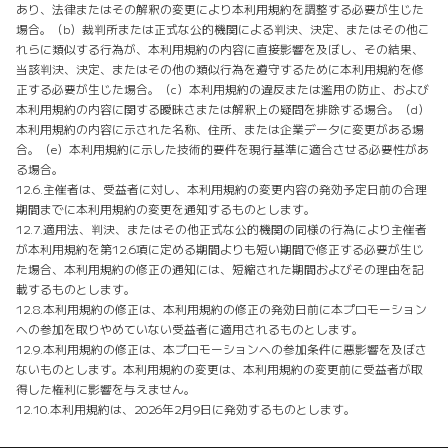
あり、法律またはその解釈の変更により本利用規約を調整する必要が生じた
場合。（b）裁判所または正式な公的機関による判決、決定、またはその他こ
れらに類似する行為が、本利用規約の内容に直接影響を及ぼし、その結果、
当該判決、決定、またはその他の類似行為を遵守するために本利用規約を修
正する必要が生じた場合。（c）本利用規約の違反または濫用の防止、および
本利用規約の内容に関する曖昧さまたは解釈上の疑問を排除する場合。（d）
本利用規約の内容に示された名称、住所、または企業データに変更がある場
合。（e）本利用規約に示した技術的要件を現行基準に適合させる必要性があ
る場合。
12.6.主催者は、受益者に対し、本利用規約の変更内容の発効予定日前の合理
期間までに本利用規約の変更を通知するものとします。
12.7.適用法、判決、またはその他正式な公的機関の同様の行為により主催者
が本利用規約を第12.6項に定める期間よりも短い期間で修正する必要が生じ
た場合、本利用規約の修正の通知には、短縮された期間およびその理由を記
載するものとします。
12.8.本利用規約の修正は、本利用規約の修正の発効日前に本プロモーション
への参加を取りやめていない受益者に適用されるものとします。
12.9.本利用規約の修正は、本プロモーションへの参加条件に悪影響を及ぼさ
ないものとします。本利用規約の変更は、本利用規約の変更前に受益者が取
得した権利に影響を与えません。
12.10.本利用規約は、2026年2月9日に発効するものとします。