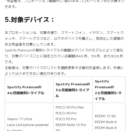
• 受益者は、プロモーション期間中に1回のみ本プロモーションを引き換えで
きます。
5.
対象デバイス：
本プロモーションは、対象市場で、スマートフォン、イヤホン、スマートウ
ォッチ、スマートグラスなど、以下のデバイスを購入し、有効化した資格の
ある受益者を対象としています。
Spotify Premiumの無料トライアルの期間はデバイスのモデルによって異な
り、対象デバイスごとに指定されている期間は4ヵ月、3ヵ月、または2ヵ月
です。
主催者は、対象デバイスのリストを随時更新する権利を留保します。市場に
よっては入手できない場合があります。
Spotify
Spotify Premiumの
Spotify Premiumの
Premiumの
3ヵ月間無料トライア
4ヵ月間無料トライアル
2ヵ月間無料トラ
ル
イアル
POCO X8 Pro Max
POCO X8 Pro
REDMI 15 5G
Xiaomi 17 Ultra
POCO F8 Pro
REDMI Buds 6
Leica Leitzphone powered
REDMI Note 15 Pro
REDMI Buds 6
by Xiaomi
5G