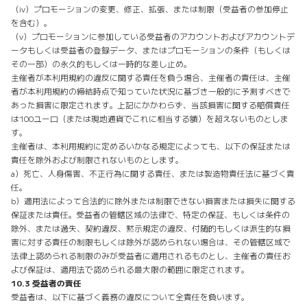
（iv）プロモーションの変更、修正、拡張、または制限（受益者の参加停止
を含む）。
（v）プロモーションに参加している受益者のアカウントおよびアカウントデ
ータもしくは受益者の登録データ、またはプロモーションの条件（もしくは
その一部）の永久的もしくは一時的な差し止め。
主催者が本利用規約の違反に関する責任を負う場合、主催者の責任は、主催
者が本利用規約の締結時点で知っていた状況に基づき一般的に予測すべきで
あった損害に限定されます。上記にかかわらず、当該損害に関する賠償責任
は100ユーロ（または現地通貨でこれに相当する額）を超えないものとしま
す。
主催者は、本利用規約に定めるいかなる規定によっても、以下の保証または
責任を除外および制限されないものとします。
a）死亡、人身傷害、不正行為に関する責任、または製造物責任法に基づく責
任。
b）適用法によって合法的に除外または制限できない損害または損失に関する
保証または責任。受益者の管轄区域の法律で、特定の保証、もしくは条件の
除外、または過失、契約違反、黙示規定の違反、付随的もしくは派生的な損
害に対する責任の制限もしくは除外が認められない場合は、その管轄区域で
法律上認められる制限のみが受益者に適用されるものとし、主催者の責任お
よび保証は、適用法で認められる最大限の範囲に限定されます。
10.3 受益者の責任
受益者は、以下に基づく義務の違反について全責任を負います。