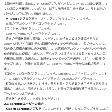
本特典を利用する前に、Mi StoreアプリがバージョンV4.33.2以降に更新され
ていることを確認してください。以下に説明する引換手続きは、それ以前の
バージョンでは正しく機能しません。
•
Mi Storeアプリ
を開き、サインアップまたはログインします。
• 右隅の［アカウント］アイコンをタップします。
•［スペシャル特典］をタップします。
• Spotify Premiumバナーをタップします。
• 特典の詳細を慎重に確認してください。本特典の資格を確認するため、
Xiaomiはデバイス識別子の1回限りのチェックを行います。このチェックは、
引き換え資格の確認にのみ使用され、お客様のアカウントへのリンクやその
他の目的には使用されません。デバイスIDは保持または共有されません。こ
の確認に同意する場合は、承認チェックボックスを選択して［今すぐ取得］を
タップします。対象となる場合は、Spotify Premium特典の詳細が表示され
ます。
•［コピーして引き換え］をタップします。Spotifyウェブページにリダイレクト
され、Spotifyアカウントにサインアップ、またはログインできます。
• 有効な支払い方法を入力します。無料トライアル期間が終了するまで料金は
請求されません。課金されないように、トライアル期間が終了する前にいつ
でもキャンセルできます。
• 特典を引き換えて、お楽しみください！
2.3 Earbudsユーザーの場合：
•
Xiaomi Earbudsアプリ
をダウンロードして開き、サインアップまたはログ