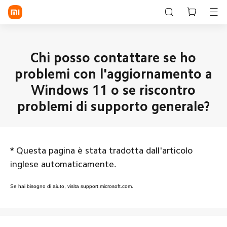
Accedi/Registrati
Chi posso contattare se ho
problemi con l'aggiornamento a
Store
Windows 11 o se riscontro
Mobile
problemi di supporto generale?
Wearable
Smart Home
*
Questa pagina è stata tradotta dall'articolo
Lifestyle
inglese automaticamente.
POCO
Se hai bisogno di aiuto, visita support.microsoft.com.
Esplora
Supporto