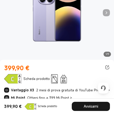
1/9
399,90
€
Current Price €399.90
Scheda prodotto
10W
-
45W
USB PD
Vantaggio X3
2 mesi di prova gratuita di YouTube Premium + 3 mesi di Spotify Premium + 2 mesi di prova gratuita di YouTube Premium
>
Mi Point
Ottieni fino a 399 Mi Point
>
Premio coupon
10% OFF
>
399,90
€
Avvisami
Scheda prodotto
Current Price €399.9
Permuta
>