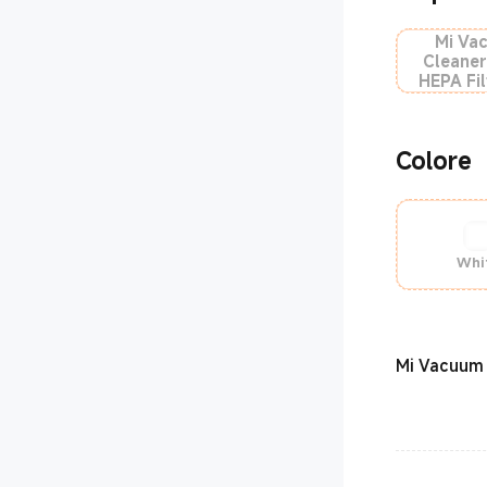
Mi Va
Cleaner
HEPA Fil
Pac
Colore
Whi
Mi Vacuum 