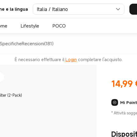
Italia / Italiano
ne e la lingua
ome
Lifestyle
POCO
Specifiche
Recensioni(181)
 1,2 kg
È necessario effettuare il
Login
completare l'acquisto.
14,99
Current Pr
Mi Point
*
Attività sogg
Disposi