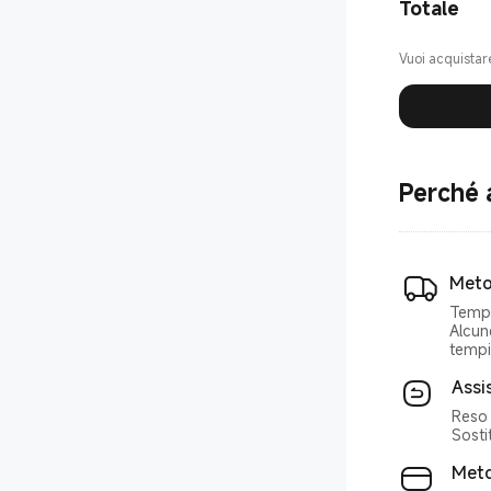
Totale
Vuoi acquistar
Perché 
Meto
Tempi
Alcun
tempi
Assi
Reso 
Sosti
Meto