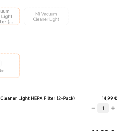
cuum
Mi Vacuum
 Light
Cleaner Light
ter (2-
k)
te
Curren
14,99
€
Cleaner Light HEPA Filter (2-Pack)