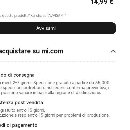
14,99
€
Current Price €14.99
e questo prodotto? Fai clic su "AVVISAMI"
Avvisami
acquistare su mi.com
do di consegna
 medi 2‑7 giorni. Spedizione gratuita a partire da 35,00€.
e spedizioni potrebbero richiedere conferma preventiva; i
 possono variare in base alla regione di destinazione.
stenza post vendita
gratuito entro 15 giorni.
tuzione e reso entro 15 giorni per problemi di produzione.
di di pagamento