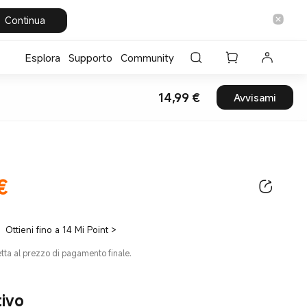
Continua
Esplora
Supporto
Community
14,99
€
Avvisami
Current Price €14.
€
ice €14.99
Ottieni fino a 14 Mi Point
>
etta al prezzo di pagamento finale.
tivo