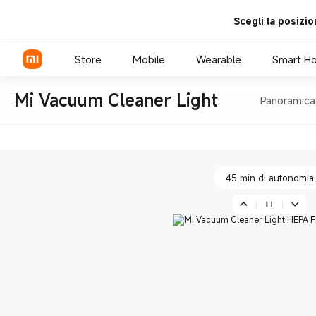
Scegli la posizio
Aspirazione a 50 AW
Store
Mobile
Wearable
Smart H
Mi Vacuum Cleaner Light
Panoramica
Corpo principale leggero da
Xiaomi Series
REDMI Series
45 min di autonomia
POCO
Aspirazione a 50 AW