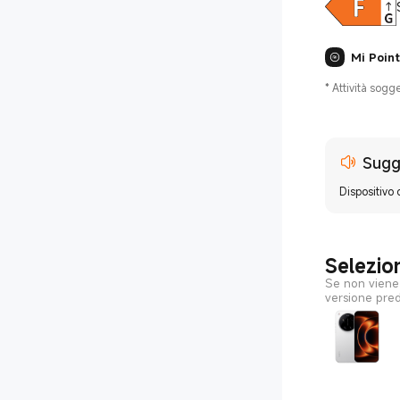
Mi Point
*
Attività sogg
Sugg
Dispositivo 
Selezio
Se non viene 
versione prede