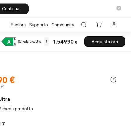
Continua
Esplora
Supporto
Community
Current Price €1549.
1.549,90
Acquista ora
Scheda prodotto
€
90
€
Current Price €1549.9
 €
Ultra
Scheda prodotto
d 7