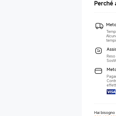
Perché 
Meto
Tempi
Alcun
tempi
Assi
Reso 
Sosti
Meto
Pagam
Contr
effet
Hai bisogno 