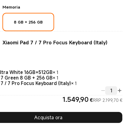
Memoria
8 GB + 256 GB
Xiaomi Pad 7 / 7 Pro Focus Keyboard (Italy)
Ultra White 16GB+512GB
×
1
 7 Green 8 GB + 256 GB
×
1
7 / 7 Pro Focus Keyboard (Italy)
×
1
1.549,90
Current
Prezzo
€
RRP 2.199,70 €
Acquista ora