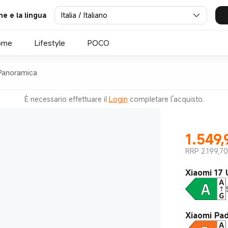
Italia / Italiano
ne e la lingua
ome
Lifestyle
POCO
Panoramica
È necessario effettuare il
Login
completare l'acquisto.
1.549,
RRP 2.199,70
Xiaomi 17 
Xiaomi Pa