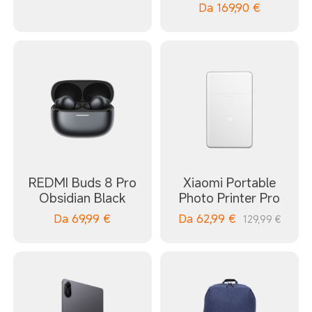
Da
169,90
€
REDMI Buds 8 Pro
Xiaomi Portable
Obsidian Black
Photo Printer Pro
Da
69,99
€
Da
62,99
€
129,99 €