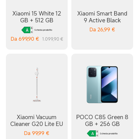
Xiaomi 15 White 12
Xiaomi Smart Band
GB + 512 GB
9 Active Black
Da
26,99
€
Scheda prodotto
Da
699,90
€
1.099,90 €
Xiaomi Vacuum
POCO C85 Green 8
Cleaner G20 Lite EU
GB + 256 GB
Da
99,99
€
Scheda prodotto