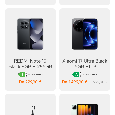
REDMI Note 15
Xiaomi 17 Ultra Black
Black 8GB + 256GB
16GB +1TB
Scheda prodotto
Scheda prodotto
Da
229,90
€
Da
1.499,90
€
1.699,90 €