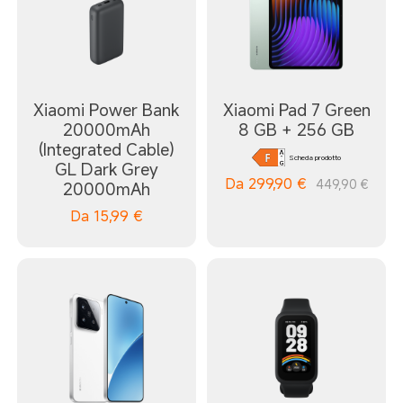
Xiaomi Power Bank
Xiaomi Pad 7 Green
20000mAh
8 GB + 256 GB
(Integrated Cable)
Scheda prodotto
GL Dark Grey
Da
299,90
€
449,90 €
20000mAh
Da
15,99
€