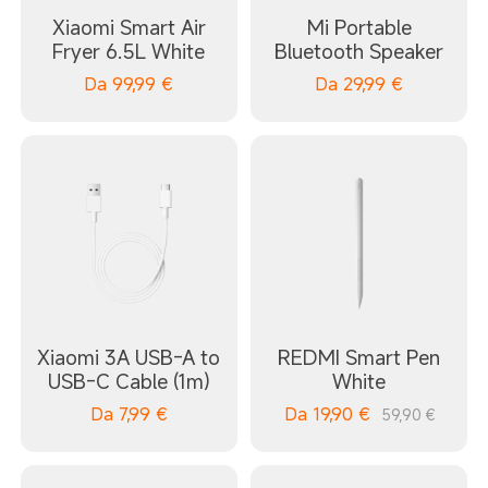
Xiaomi Smart Air
Mi Portable
Fryer 6.5L White
Bluetooth Speaker
Da
99,99
€
Da
29,99
€
Xiaomi 3A USB-A to
REDMI Smart Pen
USB-C Cable (1m)
White
Da
7,99
€
Da
19,90
€
59,90 €