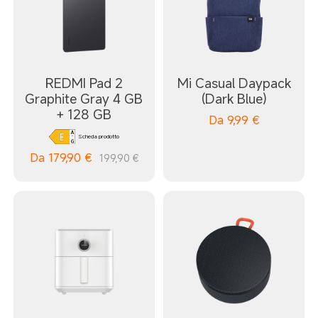
REDMI Pad 2
Mi Casual Daypack
Graphite Gray 4 GB
(Dark Blue)
+ 128 GB
Da
9,99
€
Scheda prodotto
Da
179,90
€
199,90 €