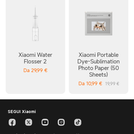
Xiaomi Water
Xiaomi Portable
Flosser 2
Dye-Sublimation
Photo Paper (50
Da
29,99
€
Sheets)
Da
10,99
€
19,99 €
SEGUI Xiaomi