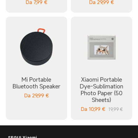
Da
7,99
€
Da
29,99
€
Mi Portable
Xiaomi Portable
Bluetooth Speaker
Dye-Sublimation
Photo Paper (50
Da
29,99
€
Sheets)
Da
10,99
€
19,99 €
SEGUI Xiaomi