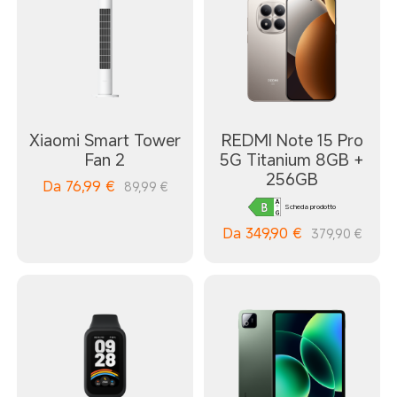
Xiaomi Smart Tower
REDMI Note 15 Pro
Fan 2
5G Titanium 8GB +
256GB
Da
76,99
€
89,99 €
Scheda prodotto
Da
349,90
€
379,90 €