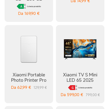
Da
14,99
€
Scheda prodotto
Da
169,90
€
Xiaomi Portable
Xiaomi TV S Mini
Photo Printer Pro
LED 65 2025
Da
62,99
€
129,99 €
Scheda prodotto
Da
599,00
€
799,00 €