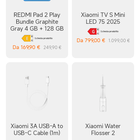
REDMI Pad 2 Play
Xiaomi TV S Mini
Bundle Graphite
LED 75 2025
Gray 4 GB + 128 GB
Scheda prodotto
Scheda prodotto
Da
799,00
€
1.099,00 €
Da
169,90
€
249,90 €
Xiaomi 3A USB-A to
Xiaomi Water
USB-C Cable (1m)
Flosser 2