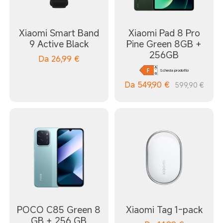
Xiaomi Smart Band
Xiaomi Pad 8 Pro
9 Active Black
Pine Green 8GB +
256GB
Da
26,99
€
Scheda prodotto
Da
549,90
€
599,90 €
POCO C85 Green 8
Xiaomi Tag 1-pack
GB + 256 GB