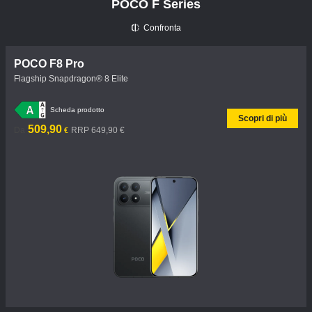
POCO F Series
Confronta
POCO F8 Pro
Flagship Snapdragon® 8 Elite
Scheda prodotto
Scopri di più
Current Price €509.9
Prezzo promozionale 649,90 €
509,90
Da
RRP 649,90 €
€