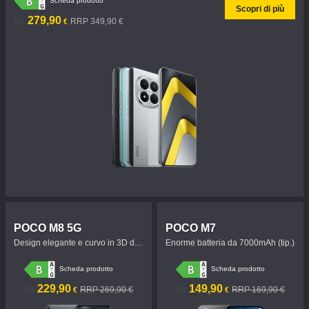
Scheda prodotto
Scopri di più
Current Price €279.9
Prezzo promozionale 349,90 €
279,90
Da
RRP 349,90 €
€
POCO M8 5G
POCO M7
Design elegante e curvo in 3D da
Enorme batteria da 7000mAh (tip.)
7,35 mm
Scheda prodotto
Scheda prodotto
Current Price €229.9
Prezzo promozionale 269,90 €
Current Price €149.9
Prezzo promozionale 169,90 €
229,90
149,90
Da
RRP 269,90 €
Da
RRP 169,90 €
€
€