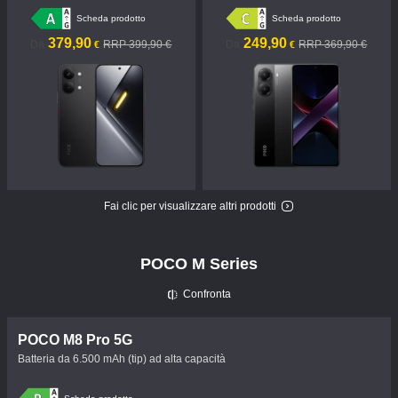
Scheda prodotto
Scheda prodotto
Current Price €379.9
Prezzo promozionale 399,90 €
Current Price €249.9
Prezzo promozionale 369,90 €
379,90
249,90
Da
RRP 399,90 €
Da
RRP 369,90 €
€
€
Fai clic per visualizzare altri prodotti
POCO M Series
Confronta
POCO M8 Pro 5G
Batteria da 6.500 mAh (tip) ad alta capacità