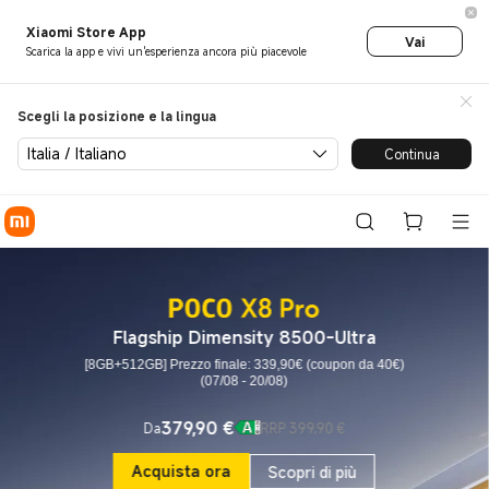
Xiaomi POCO, POCO Store - X
Xiaomi Store App
Vai
Scarica la app e vivi un'esperienza ancora più piacevole
Scegli la posizione e la lingua
Italia / Italiano
Continua
Flagship Dimensity 8500-Ultra
[8GB+512GB] Prezzo finale: 339,90€ (coupon da 40€)
(07/08 - 20/08)
379,90
€
Da
RRP 399,90 €
Current Price €379.9
Prezzo promozionale 399,90 €
Acquista ora
Scopri di più