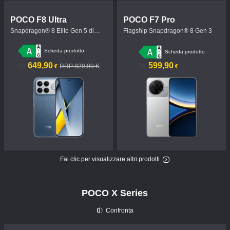
POCO F8 Ultra
POCO F7 Pro
Snapdragon® 8 Elite Gen 5 di
Flagship Snapdragon® 8 Gen 3
nuova generazione
Scheda prodotto
Scheda prodotto
Current Price €649.9
Prezzo promozionale 829,90 €
649,90
Current Price €599.9
599,90
Da
RRP 829,90 €
Da
€
€
Fai clic per visualizzare altri prodotti
POCO X Series
Confronta