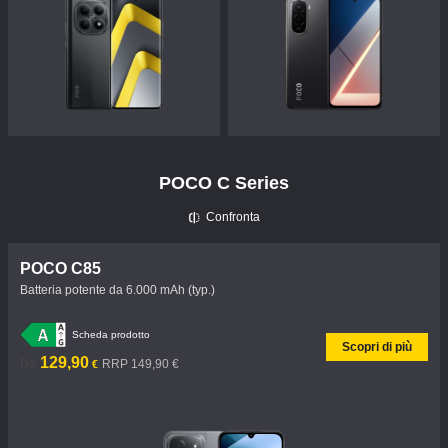
POCO C Series
Confronta
POCO C85
Batteria potente da 6.000 mAh (typ.)
Scheda prodotto
Scopri di più
Current Price €129.9
Prezzo promozionale 149,90 €
129,90
Da
RRP 149,90 €
€