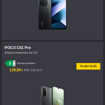
POCO C81 Pro
Display immersivo da 6,9"
Scheda prodotto
Scopri di più
Current Price €139.9
Prezzo promozionale 199,90 €
139,90
Da
RRP 199,90 €
€