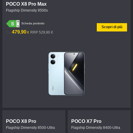
POCO X8 Pro Max
Flagship Dimensity 9500s
Scheda prodotto
Scopri di più
Current Price €479.9
Prezzo promozionale 529,90 €
479,90
Da
RRP 529,90 €
€
POCO X8 Pro
POCO X7 Pro
Flagship Dimensity 8500-Ultra
Flagship Dimensity 8400-Ultra