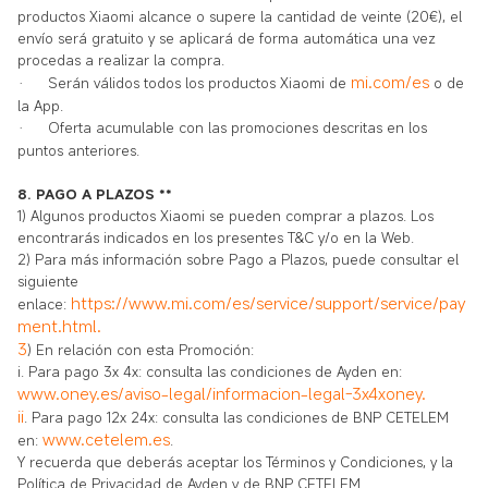
productos Xiaomi alcance o supere la cantidad de veinte (20€), el
envío será gratuito y se aplicará de forma automática una vez
procedas a realizar la compra.
mi.com/es
·
Serán válidos todos los productos Xiaomi de
o de
la App.
·
Oferta acumulable con las promociones descritas en los
puntos anteriores.
8. PAGO A PLAZOS **
1) Algunos productos Xiaomi se pueden comprar a plazos. Los
encontrarás indicados en los presentes T&C y/o en la Web.
2) Para más información sobre Pago a Plazos, puede consultar el
siguiente
https://www.mi.com/es/service/support/service/pay
enlace:
ment.html
.
3
) En relación con esta Promoción:
i. Para pago 3x 4x: consulta las condiciones de Ayden en:
www.oney.es/aviso-legal/informacion-legal-3x4xoney.
ii
. Para pago 12x 24x: consulta las condiciones de BNP CETELEM
www.cetelem.es
en:
.
Y recuerda que deberás aceptar los Términos y Condiciones, y la
Política de Privacidad de Ayden y de BNP CETELEM.