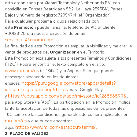
está organizada por Xiaomi Technology Netherlands B.V., con
domicilio en Prinses Beatrixlaan 582, La Haya 2595BM, Países
Bajos y número de registro: 72954914 (el "Organizador").
Para cualquier problema o duda relacionada con
esta
Promoción
puede llamar al teléfono de Att. al Cliente:
900128128 o a nuestra dirección de email:
service.es@xiaomi.com
.
La finalidad de esta Promoción es ampliar la visibilidad y mejorar la
venta de productos del
Organizador
en el Territorio.
Esta Promoción está sujeta a los presentes Términos y Condiciones
(“T&C”). Podrá encontrar el texto completo en el sitio:
www.mi.com/es
(el "Sitio") y la App del Sitio que podrás
descargar pinchando en los siguientes
https://play.google.com/store/apps/details?
enlaces:
id=com.mi.global.shop&hl=es
, para Google Play
https://apps.apple.com/es/app/mi-store/id1268565993
y
,
para App Store (la “App”). La participación en la Promoción implica
tanto la aceptación de todas las disposiciones de los presentes
T&C como de las condiciones generales de compra aplicables en
mi.com/es
y que puede encontrar
https://www.mi.com/es/about/terms/
.
aquí:
2. PLAZO DE VALIDEZ