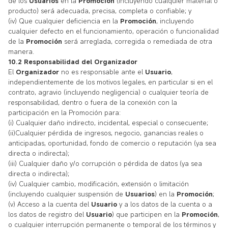
de los
Usuarios
en la
Promoción
(incluyendo cualquier material o
producto) será adecuada, precisa, completa o confiable; y
(iv) Que cualquier deficiencia en la
Promoción
, incluyendo
cualquier defecto en el funcionamiento, operación o funcionalidad
de la
Promoción
será arreglada, corregida o remediada de otra
manera.
10.2 Responsabilidad del Organizador
El
Organizador
no es responsable ante el
Usuario
,
independientemente de los motivos legales, en particular si en el
contrato, agravio (incluyendo negligencia) o cualquier teoría de
responsabilidad, dentro o fuera de la conexión con la
participación en la Promoción para:
(i) Cualquier daño indirecto, incidental, especial o consecuente;
(ii)Cualquier pérdida de ingresos, negocio, ganancias reales o
anticipadas, oportunidad, fondo de comercio o reputación (ya sea
directa o indirecta);
(iii) Cualquier daño y/o corrupción o pérdida de datos (ya sea
directa o indirecta);
(iv) Cualquier cambio, modificación, extensión o limitación
(incluyendo cualquier suspensión de
Usuarios
) en la
Promoción
;
(v) Acceso a la cuenta del
Usuario
y a los datos de la cuenta o a
los datos de registro del
Usuario
) que participen en la
Promoción
,
o cualquier interrupción permanente o temporal de los términos y