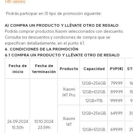
14t-series
Podrás participar en (1) tipo de promoción siguiente:
A) COMPRA UN PRODUCTO Y LLÉVATE OTRO DE REGALO
:
Podrás comprar productos Xiaomi seleccionados con descuento.
Consulta los descuentos y condiciones de compra que se
especifican detalladamente, en el punto 6.1.
6. CONDICIONES DE LA PROMOCIÓN
6.1 COMPRA UN PRODUCTO Y LLÉVATE OTRO DE REGALO
Fecha de
Fecha de
Producto
Capacidad
PVP(€)
ST
inicio
terminación
12GB+256GB
799.99
1
Xiaomi
12GB+512GB
899.99
1
14T Pro
12GB+1TB
999.99
9
12GB+256GB
649.99
3
Xiaomi
26.09.2024
10.10.2024
14T
15:30h
23:59h
12GB+512GB
699.99
2