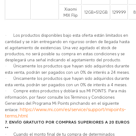
Xiaomi
12GB+512GB
1299.99
8
MIX Flip
·
Los productos disponibles bajo esta oferta están limitados en
cantidad y se irán entregando en riguroso orden de llegada hasta
el agotamiento de existencias. Una vez agotado el stock de
productos, no será posible su compra en estas condiciones y se
desplegará una señal indicando el agotamiento del producto.
·
Únicamente los productos que hayan sido adquiridos durante
esta venta, podrán ser pagados con un 0% de interés a 24 meses.
·
Únicamente los productos que hayan sido adquiridos durante
esta venta, podrán ser pagados con un 0% de interés a 4 meses.
·
Compre estos productos y doblará sus MI POINTS.
Para más
información, por favor consulte los Términos y Condiciones
Generales del Programa Mi Points pinchando en el siguiente
https://www.mi.com/es/service/support/mipoints-
enlace:
terms.html
7. ENVÍO GRATUITO POR COMPRAS SUPERIORES A 20 EUROS
**
·
Cuando el monto final de tu compra de determinados