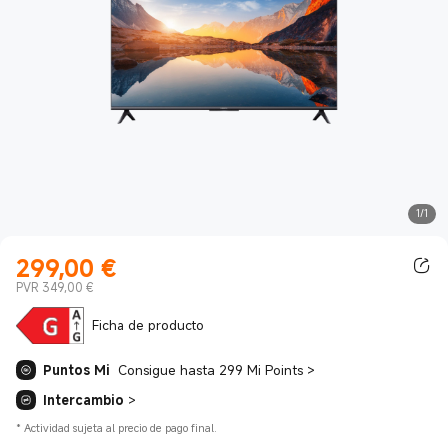
1/1
299,00
€
Current Price €299.00
PVR 349,00 €
Ficha de producto
Puntos Mi
Consigue hasta 299 Mi Points
>
Intercambio
>
*
Actividad sujeta al precio de pago final.