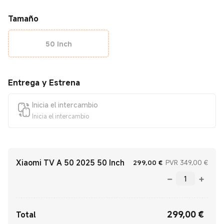
Tamaño
50 Inch
Entrega y Estrena
Inicia el intercambio
Inicia el intercambio
Xiaomi TV A 50 2025 50 Inch
Current Price €299
Prec
299,00
€
PVR 349,00 €
299,00
€
Current Price €299.00
Total