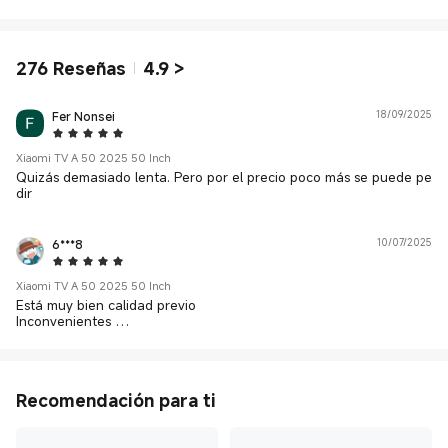
276
Reseñas
4.9
>
Fer Nonsei
18/09/2025
5 Star
Xiaomi TV A 50 2025 50 Inch
Quizás demasiado lenta. Pero por el precio poco más se puede pe
dir
6***8
10/07/2025
5 Star
Xiaomi TV A 50 2025 50 Inch
Está muy bien calidad previo
Inconvenientes
No consigo organizar los canales y no está en Play store la aplica
ción de agile tv
Recomendación para ti