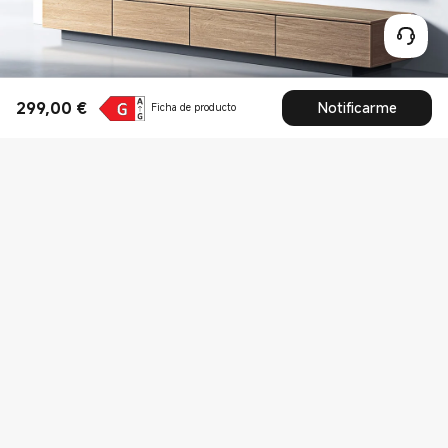
299,00
€
Notificarme
Ficha de producto
Current Price €299