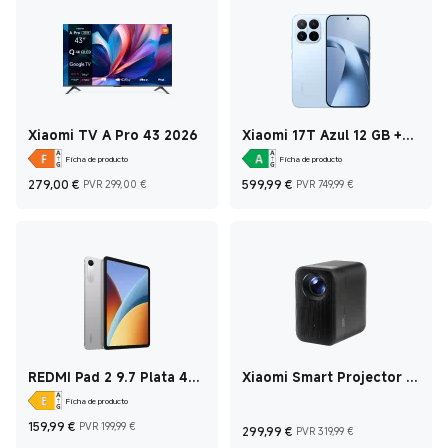
Xiaomi TV A Pro 43 2026
Xiaomi 17T Azul 12 GB +
512 GB
Ficha de producto
Ficha de producto
Current Price €279
Precio de mercado 299,00 €
Current Price €599
Precio de m
279,00
€
599,99
€
PVR 299,00 €
PVR 749,99 €
REDMI Pad 2 9.7 Plata 4
Xiaomi Smart Projector L1
GB + 128 GB
Pro
Ficha de producto
Current Price €159,99
Precio de mercado 199,99 €
Current Price €299
Precio de m
159,99
€
PVR 199,99 €
299,99
€
PVR 319,99 €