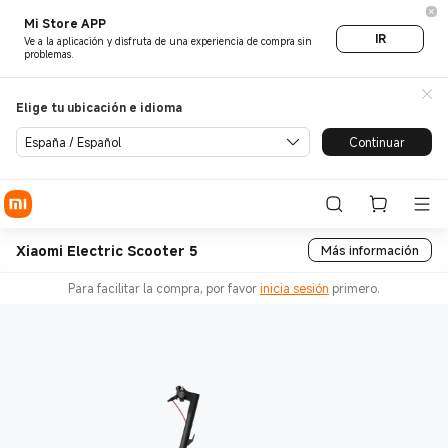
Mi Store APP
IR
Ve a la aplicación y disfruta de una experiencia de compra sin
problemas.
Elige tu ubicación e idioma
España / Español
Continuar
Xiaomi Electric Scooter 5
Más información
Para facilitar la compra, por favor
inicia sesión
primero.