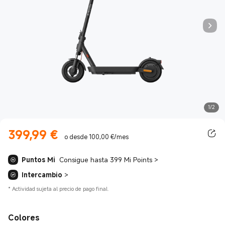
1/2
399,99
€
Current Price €399.99
o desde 100,00 €/mes
Puntos Mi
Consigue hasta 399 Mi Points
>
Intercambio
>
*
Actividad sujeta al precio de pago final.
Colores