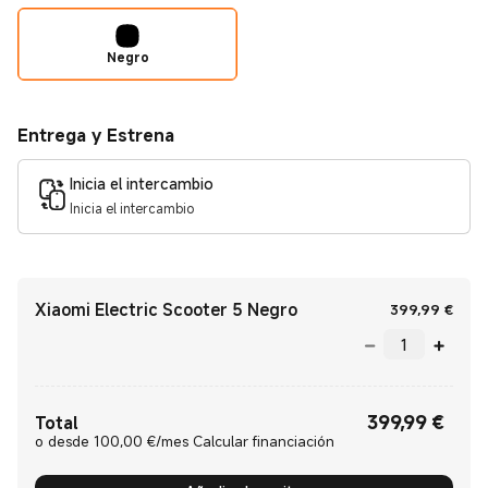
Negro
Entrega y Estrena
Inicia el intercambio
Inicia el intercambio
Xiaomi Electric Scooter 5 Negro
Curr
399,99
€
399,99
€
Current Price €399.99
Total
o desde 100,00 €/mes Calcular financiación