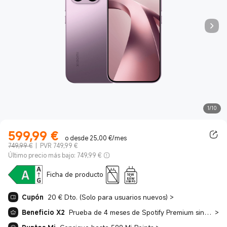
1/10
599,99
€
Current Price €599.99
o desde 25,00 €/mes
749,99 €
|
PVR 749,99 €
Último precio más bajo: 749,99 €
Ficha de producto
10W
-
50W
USB PD
Cupón
20 € Dto. (Solo para usuarios nuevos)
>
Beneficio X2
Prueba de 4 meses de Spotify Premium sin coste + Prueba gratuita de 3 meses de YouTube Premium
>