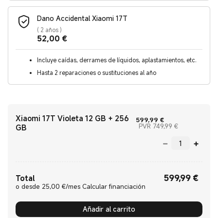
Dano Accidental Xiaomi 17T
(
2 años
)
Current Price €52
52,00
€
Incluye caídas, derrames de líquidos, aplastamientos, etc.
Hasta 2 reparaciones o sustituciones al año
Xiaomi 17T Violeta 12 GB + 256
Current Price €5
599,99
€
Precio de me
PVR 749,99 €
GB
599,99
€
Current Price €599.99
Total
o desde 25,00 €/mes Calcular financiación
Añadir al carrito