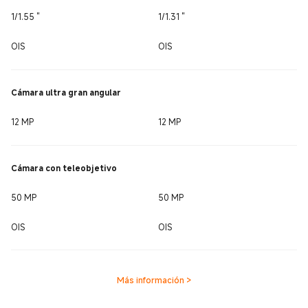
1/1.55 ''
1/1.31 ''
OIS
OIS
Cámara ultra gran angular
12 MP
12 MP
Cámara con teleobjetivo
50 MP
50 MP
OIS
OIS
Más información
>