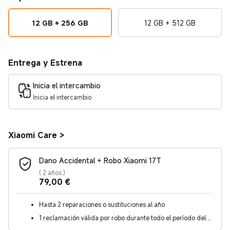
12 GB + 256 GB
12 GB + 512 GB
Entrega y Estrena
Inicia el intercambio
Inicia el intercambio
Xiaomi Care
>
Dano Accidental + Robo Xiaomi 17T
(
2 años
)
Current Price €79
79,00
€
Hasta 2 reparaciones o sustituciones al año
1 reclamación válida por robo durante todo el período del
contrato