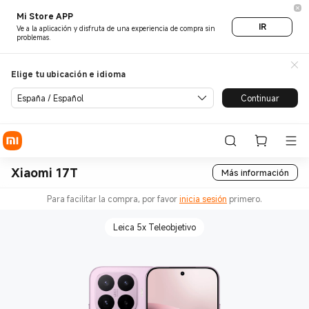
Mi Store APP
IR
Ve a la aplicación y disfruta de una experiencia de compra sin
problemas.
Elige tu ubicación e idioma
España / Español
Continuar
Xiaomi 17T
Más información
Para facilitar la compra, por favor
inicia sesión
primero.
Leica 5x Teleobjetivo