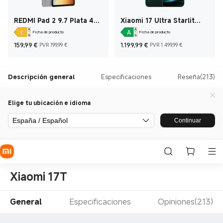
REDMI Pad 2 9.7 Plata 4
Xiaomi 17 Ultra Starlit
GB + 128 GB
Green 16 GB+512 GB
Ficha de producto
Ficha de producto
Current Price €159,99
Precio de mercado 199,99 €
Current Price €1.19
Precio de 
159,99
€
1.199,99
€
PVR 199,99 €
PVR 1.499,99 €
Descripción general
Especificaciones
Reseña(213)