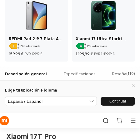
REDMI Pad 2 9.7 Plata 4
Xiaomi 17 Ultra Starlit
GB + 128 GB
Green 16 GB+512 GB
Ficha de producto
Ficha de producto
Current Price €159,99
Precio de mercado 199,99 €
Current Price €1.19
Precio de 
159,99
€
1.199,99
€
PVR 199,99 €
PVR 1.499,99 €
Descripción general
Especificaciones
Reseña(119)