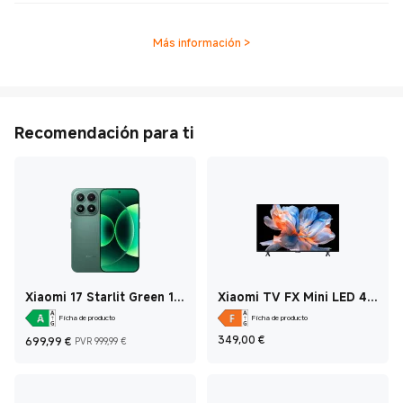
Más información
>
Recomendación para ti
Xiaomi 17 Starlit Green 12
Xiaomi TV FX Mini LED 43
GB + 512 GB
43 Inch
Ficha de producto
Ficha de producto
Current Price €699,99
Precio de mercado 999,99 €
Current Price €349
349,00
€
699,99
€
PVR 999,99 €