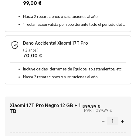
Current Price €99
99,00
€
Hasta 2 reparaciones o sustituciones al año
1 reclamación válida por robo durante todo el período del
contrato
Dano Accidental Xiaomi 17T Pro
(
2 años
)
Current Price €70
70,00
€
Incluye caídas, derrames de líquidos, aplastamientos, etc.
Hasta 2 reparaciones o sustituciones al año
Xiaomi 17T Pro Negro 12 GB + 1
Current Price €89
899,99
€
Precio de me
PVR 1.099,99 €
TB