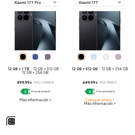
Xiaomi 17T Pro
Xiaomi 17T
12 GB + 1 TB
12 GB + 512 GB
12 GB + 512 GB
12 GB + 256 GB
12 GB + 256 GB
Current Price €899.99
Precio de mercado 1.099,99 €
Current Price 
Precio 
899,99
649,99
PVR 1.099,99 €
PVR 799,99 €
€
€
Ficha de producto
Ficha de producto
Más información
>
Comprar ahora
>
Más información
>