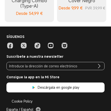
Charging Combo
Cover Negro
(Type-A)
Desde
9,99
€
PVR 39,99 €
Desde
54,99
€
SÍGUENOS
Suscríbete a nuestra newsletter
Consigue la app en la Mi Store
Descárgala en google play
Cookie Policy
España / Español