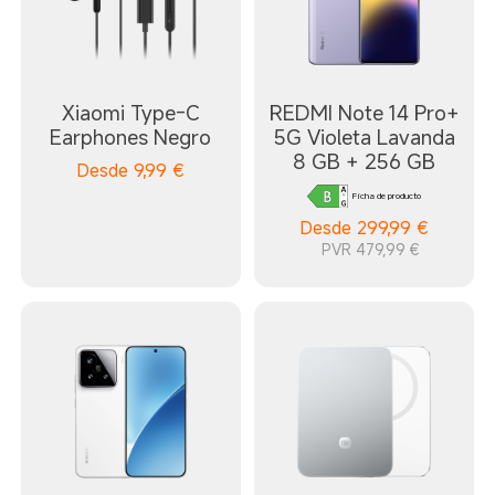
Xiaomi Type-C
REDMI Note 14 Pro+
Earphones Negro
5G Violeta Lavanda
8 GB + 256 GB
Desde
9,99
€
Ficha de producto
Desde
299,99
€
PVR 479,99 €