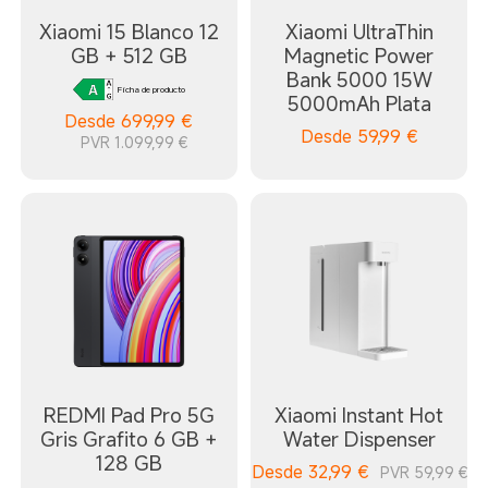
Xiaomi 15 Blanco 12
Xiaomi UltraThin
GB + 512 GB
Magnetic Power
Bank 5000 15W
Ficha de producto
5000mAh Plata
Desde
699,99
€
Desde
59,99
€
PVR 1.099,99 €
REDMI Pad Pro 5G
Xiaomi Instant Hot
Gris Grafito 6 GB +
Water Dispenser
128 GB
Desde
32,99
€
PVR 59,99 €