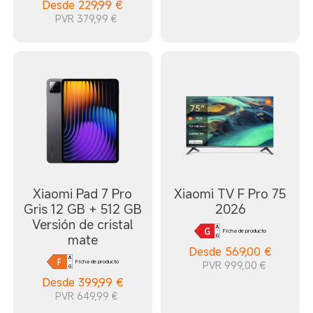
Desde
229,99
€
PVR 379,99 €
Xiaomi Pad 7 Pro
Xiaomi TV F Pro 75
Gris 12 GB + 512 GB
2026
Versión de cristal
Ficha de producto
mate
Desde
569,00
€
Ficha de producto
PVR 999,00 €
Desde
399,99
€
PVR 649,99 €