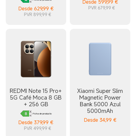
Desde
599,99
€
PVR 679,99 €
Desde
629,99
€
PVR 899,99 €
REDMI Note 15 Pro+
Xiaomi Super Slim
5G Café Moca 8 GB
Magnetic Power
+ 256 GB
Bank 5000 Azul
5000mAh
Ficha de producto
Desde
34,99
€
Desde
379,99
€
PVR 499,99 €