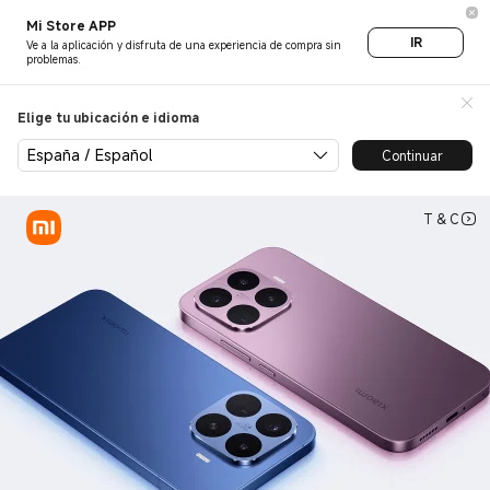
Xiaomi 17T Series - Xiaomi
Mi Store APP
IR
Ve a la aplicación y disfruta de una experiencia de compra sin
problemas.
Elige tu ubicación e idioma
España / Español
Continuar
T & C