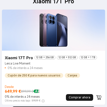
Xiaomi 17T Pro
Xiaomi 17T Pro
12 GB + 256 GB
12 GB + 512 GB
12 GB + 1 TB
Leica Live Moment
0% de interés a 24 meses
Cupón de 250 € para nuevos usuarios
Canjea
Desde
649,99
€
Current Price €649.99
Precio de mercado 899,99 €
899,99 €
0% de interés a 24 meses
Comprar ahora
Último precio más bajo: 899,99 €