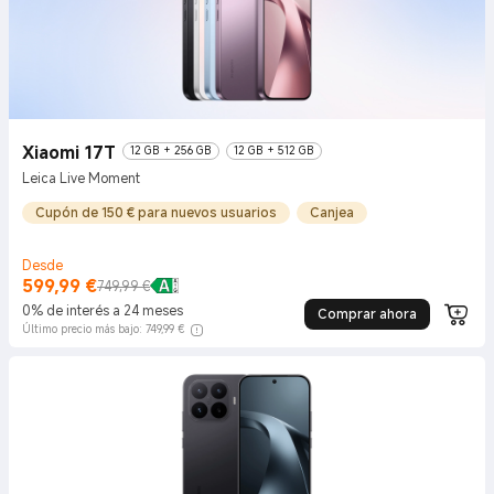
Xiaomi 17T
12 GB + 256 GB
12 GB + 512 GB
Leica Live Moment
Cupón de 150 € para nuevos usuarios
Canjea
Desde
599,99
€
Current Price €599.99
Precio de mercado 749,99 €
749,99 €
0% de interés a 24 meses
Comprar ahora
Último precio más bajo: 749,99 €