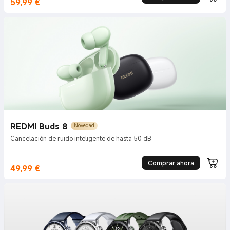
59,99
€
Current Price €59.99
REDMI Buds 8
Novedad
Cancelación de ruido inteligente de hasta 50 dB
Comprar ahora
49,99
€
Current Price €49.99