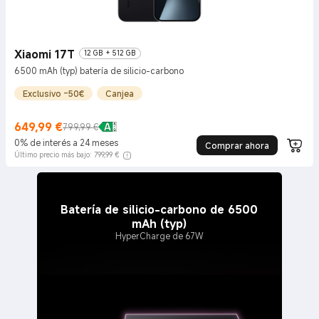
Xiaomi 17T
12 GB + 512 GB
6500 mAh (typ) batería de silicio-carbono
Exclusivo -50€
Canjea
649,99
€
799,99 €
Current Price €649.99
Precio de mercado 799,99 €
0% de interés a 24 meses
Comprar ahora
Último precio más bajo: 799,99 €
Batería de silicio-carbono de 6500
mAh (typ)
HyperCharge de 67W