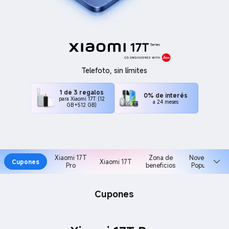
Telefoto, sin límites
1 de 3 regalos
0% de interés
para Xiaomi 17T (12
a 24 meses
GB+512 GB)
Xiaomi 17T
Zona de
Novedades
Cupones
Xiaomi 17T
Pro
beneficios
Populares
Cupones