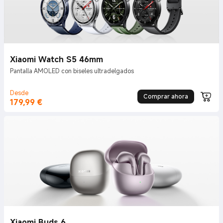
Xiaomi Watch S5 46mm
Pantalla AMOLED con biseles ultradelgados
Desde
Comprar ahora
179,99
€
Current Price €179.99
Xiaomi Buds 6