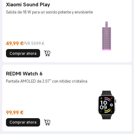
Xiaomi Sound Play
Salida de 18 W para un sonido potente y envolvente
49,99
€
PVR 59,99 €
Current Price €49.99
Precio de mercado 59,99 €
Comprar ahora
REDMI Watch 6
Pantalla AMOLED de 2.07" con nitidez cristalina
99,99
€
Current Price €99.99
Comprar ahora