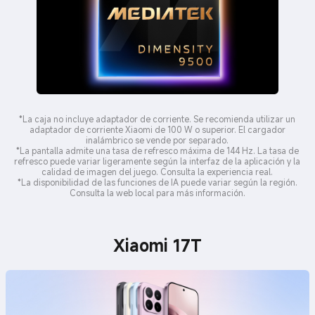
*La caja no incluye adaptador de corriente. Se recomienda utilizar un
adaptador de corriente Xiaomi de 100 W o superior. El cargador
inalámbrico se vende por separado.
*La pantalla admite una tasa de refresco máxima de 144 Hz. La tasa de
refresco puede variar ligeramente según la interfaz de la aplicación y la
calidad de imagen del juego. Consulta la experiencia real.
*La disponibilidad de las funciones de IA puede variar según la región.
Consulta la web local para más información.
Xiaomi 17T