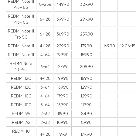
REDMI Note 11
8+256
449.90
329.90
Pro+ 5G
REDMI Note 11
6+128
399.90
299.90
Pro+ 5G
REDMI Note 11
6+128
369.90
259.90
Pro 5G
REDMI Note 11
4+128
229.90
179.90
169.90
12.06-15
REDMI Note 11
4+64
199.90
159.90
REDMI Note
6+64
279.9
209.90
10 Pro
REDMI 12C
4+128
199.90
159.90
REDMI 12C
3+64
169.90
129.90
REDMI 10C
4+64
179.90
129.90
REDMI 10C
3+64
169.90
119.90
REDMI 9A
2+32
119.90
84.90
REDMI A2
2+32
109.90
89.90
REDMI 10
4+128
199.9
179.90