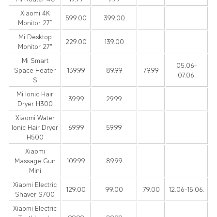
Xiaomi 4K
599.00
399.00
Monitor 27”
Mi Desktop
229.00
139.00
Monitor 27"
Mi Smart
05.06-
Space Heater
139.99
89.99
79.99
07.06.
S
Mi Ionic Hair
39.99
29.99
Dryer H300
Xiaomi Water
Ionic Hair Dryer
69.99
59.99
H500
Xiaomi
Massage Gun
109.99
89.99
Mini
Xiaomi Electric
129.00
99.00
79.00
12.06-15.06.
Shaver S700
Xiaomi Electric