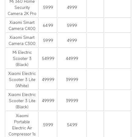
Mi 360 Home
Security
59.99
49.99
Camera 2K Pro
Xiaomi Smart
64.99
59.99
Camera C400
Xiaomi Smart
59.99
49.99
Camera C300
Mi Electric
Scooter 3
549.99
449.99
(Black)
Xiaomi Electric
Scooter 3 Lite
499.99
399.99
(White)
Xiaomi Electric
Scooter 3 Lite
499.99
399.99
(Black)
Xiaomi
Portable
59.99
54.99
Electric Air
Compressor 1s