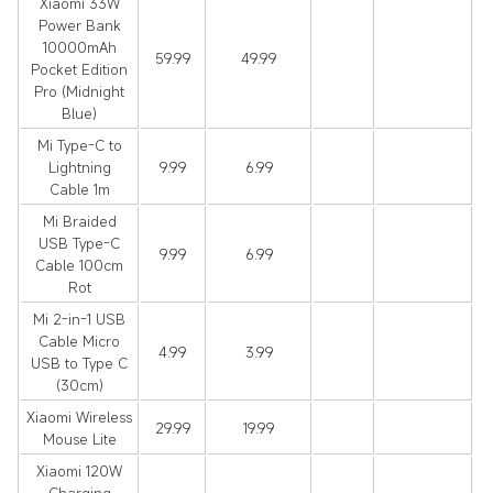
Xiaomi 33W
Power Bank
10000mAh
59.99
49.99
Pocket Edition
Pro (Midnight
Blue)
Mi Type-C to
Lightning
9.99
6.99
Cable 1m
Mi Braided
USB Type-C
9.99
6.99
Cable 100cm
Rot
Mi 2-in-1 USB
Cable Micro
4.99
3.99
USB to Type C
(30cm)
Xiaomi Wireless
29.99
19.99
Mouse Lite
Xiaomi 120W