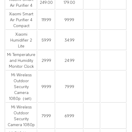
249.00
179.00
Air Purifier 4
Xiaomi Smart
Air Purifier 4
119.99
99.99
Compact
Xiaomi
Humidifier 2
59.99
34.99
Lite
Mi Temperature
and Humidity
29.99
24.99
Monitor Clock
Mi Wireless
Outdoor
Security
99.99
79.99
Camera
1080p（set）
Mi Wireless
Outdoor
79.99
69.99
Security
Camera 1080p