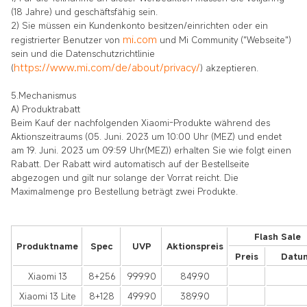
(18 Jahre) und geschäftsfähig sein.
2) Sie müssen ein Kundenkonto besitzen/einrichten oder ein
mi.com
registrierter Benutzer von
und Mi Community ("Webseite")
sein und die Datenschutzrichtlinie
https://www.mi.com/de/about/privacy/
(
) akzeptieren.
5.Mechanismus
A) Produktrabatt
Beim Kauf der nachfolgenden Xiaomi-Produkte während des
Aktionszeitraums (05. Juni. 2023 um 10:00 Uhr (MEZ) und endet
am 19. Juni. 2023 um 09:59 Uhr(MEZ)) erhalten Sie wie folgt einen
Rabatt. Der Rabatt wird automatisch auf der Bestellseite
abgezogen und gilt nur solange der Vorrat reicht. Die
Maximalmenge pro Bestellung beträgt zwei Produkte.
Flash Sale
Produktname
Spec
UVP
Aktionspreis
Preis
Datu
Xiaomi 13
8+256
999.90
849.90
Xiaomi 13 Lite
8+128
499.90
389.90