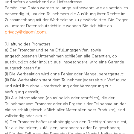
und sofern abweichend die Lieferadresse.
Persönliche Daten werden so lange aufbewahrt, wie es betrieblich
notwendig ist, um den Teilnehmern die Ausübung ihrer Rechte im
Zusammenhang mit der Werbeaktion zu gewährleisten. Bie Fragen
zu unserer Datenschutzrichtlinie wenden Sie sich bitte an
privacy@xiaomi.com
.
9.Haftung des Promoters
a) Der Promoter und seine Erfüllungsgehilfen, sowie
angeschlossenen Unternehmen schließen alle Garantien, ob
ausdrücklich oder implizit, aus. Insbesondere, wird eine Garantie
ausgeschlossen für
(i) Die Werbeaktion wird ohne Fehler oder Mängel bereitgestellt;
(ii) Die Werbeaktion steht dem Teilnehmer jederzeit zur Verfügung
und wird ihm ohne Unterbrechung oder Verzögerung zur
Verfügung gestellt;
(iii) Alle Informationen (ob mündlich oder schriftlich), die der
Teilnehmer vom Promoter oder als Ergebnis der Teilnahme an der
Aktion erhält (einschließlich aller Materialien oder Produkte), sind
vollständig oder aktuell.
b) Der Promoter haftet unabhängig von den Rechtsgründen nicht,
für alle indirekten, zufälligen, besonderen oder Folgeschäden;
c) Für den Fall, dass der Promoter für einen Verstoß haftet, ist die