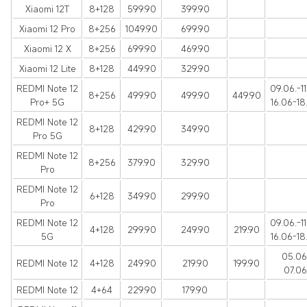
Xiaomi 12T
8+128
599.90
399.90
Xiaomi 12 Pro
8+256
1049.90
699.90
Xiaomi 12 X
8+256
699.90
469.90
Xiaomi 12 Lite
8+128
449.90
329.90
REDMI Note 12
09.06.-11
8+256
499.90
499.90
449.90
Pro+ 5G
16.06-18
REDMI Note 12
8+128
429.90
349.90
Pro 5G
REDMI Note 12
8+256
379.90
329.90
Pro
REDMI Note 12
6+128
349.90
299.90
Pro
REDMI Note 12
09.06.-11
4+128
299.90
249.90
219.90
5G
16.06-18
05.06
REDMI Note 12
4+128
249.90
219.90
199.90
07.06
REDMI Note 12
4+64
229.90
179.90