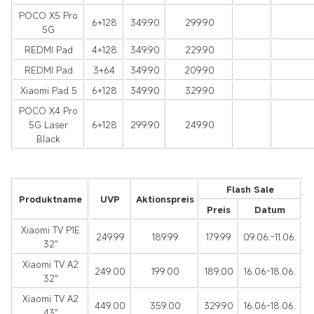
POCO X5 Pro
6+128
349.90
299.90
5G
REDMI Pad
4+128
349.90
229.90
REDMI Pad
3+64
349.90
209.90
Xiaomi Pad 5
6+128
349.90
329.90
POCO X4 Pro
5G Laser
6+128
299.90
249.90
Black
Flash Sale
Produktname
UVP
Aktionspreis
Preis
Datum
Xiaomi TV P1E
249.99
189.99
179.99
09.06.-11.06.
32"
Xiaomi TV A2
249.00
199.00
189.00
16.06-18.06.
32"
Xiaomi TV A2
449.00
359.00
329.90
16.06-18.06.
43"