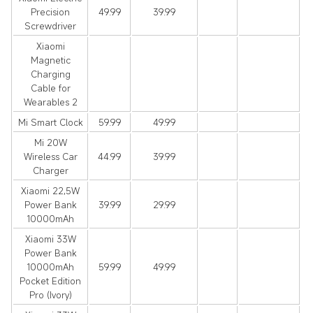
Precision
49.99
39.99
Screwdriver
Xiaomi
Magnetic
Charging
Cable for
Wearables 2
Mi Smart Clock
59.99
49.99
Mi 20W
Wireless Car
44.99
39.99
Charger
Xiaomi 22,5W
Power Bank
39.99
29.99
10000mAh
Xiaomi 33W
Power Bank
10000mAh
59.99
49.99
Pocket Edition
Pro (Ivory)