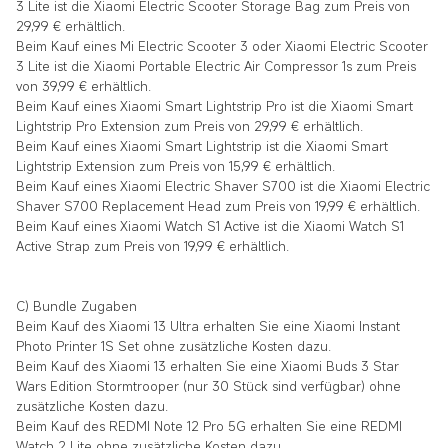
3 Lite
ist die
Xiaomi Electric Scooter Storage Bag
zum Preis von
29,99 € erhältlich.
Beim Kauf eines
Mi Electric Scooter 3 oder Xiaomi Electric Scooter
3 Lite
ist die
Xiaomi Portable Electric Air Compressor 1s
zum Preis
von 39,99 € erhältlich.
Beim Kauf eines
Xiaomi Smart Lightstrip Pro
ist die
Xiaomi Smart
Lightstrip Pro Extension
zum Preis von 29,99 € erhältlich.
Beim Kauf eines
Xiaomi Smart Lightstrip
ist die
Xiaomi Smart
Lightstrip Extension
zum Preis von 15,99 € erhältlich.
Beim Kauf eines
Xiaomi Electric Shaver S700
ist die
Xiaomi Electric
Shaver S700 Replacement Head
zum Preis von 19,99 € erhältlich.
Beim Kauf eines
Xiaomi Watch S1 Active
ist die
Xiaomi Watch S1
Active Strap
zum Preis von 19,99 € erhältlich.
C) Bundle Zugaben
Beim Kauf des
Xiaomi 13
Ultra erhalten Sie eine
Xiaomi Instant
Photo Printer 1S Set
ohne zusätzliche Kosten dazu.
Beim Kauf des
Xiaomi 13
erhalten Sie eine
Xiaomi Buds 3 Star
Wars Edition Stormtrooper (nur 30 Stück sind verfügbar)
ohne
zusätzliche Kosten dazu.
Beim Kauf des
REDMI Note 12 Pro 5G
erhalten Sie eine
REDMI
Watch 2 Lite
ohne zusätzliche Kosten dazu.