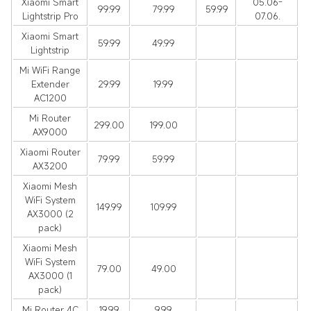
Xiaomi Smart
05.06-
99.99
79.99
59.99
Lightstrip Pro
07.06.
Xiaomi Smart
59.99
49.99
Lightstrip
Mi WiFi Range
Extender
29.99
19.99
AC1200
Mi Router
299.00
199.00
AX9000
Xiaomi Router
79.99
59.99
AX3200
Xiaomi Mesh
WiFi System
149.99
109.99
AX3000 (2
pack)
Xiaomi Mesh
WiFi System
79.00
49.00
AX3000 (1
pack)
Mi Router 4C
19.99
9.99