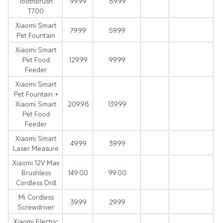
Toothbrush
99.99
89.99
T700
Xiaomi Smart
79.99
59.99
Pet Fountain
Xiaomi Smart
Pet Food
129.99
99.99
Feeder
Xiaomi Smart
Pet Fountain +
Xiaomi Smart
209.98
139.99
Pet Food
Feeder
Xiaomi Smart
49.99
39.99
Laser Measure
Xiaomi 12V Max
Brushless
149.00
99.00
Cordless Drill
Mi Cordless
39.99
29.99
Screwdriver
Xiaomi Electric