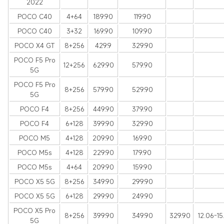
2022
POCO C40
4+64
189.90
119.90
POCO C40
3+32
169.90
109.90
POCO X4 GT
8+256
429.9
329.90
POCO F5 Pro
12+256
629.90
579.90
5G
POCO F5 Pro
8+256
579.90
529.90
5G
POCO F4
8+256
449.90
379.90
POCO F4
6+128
399.90
329.90
POCO M5
4+128
209.90
169.90
POCO M5s
4+128
229.90
179.90
POCO M5s
4+64
209.90
159.90
POCO X5 5G
8+256
349.90
299.90
POCO X5 5G
6+128
299.90
249.90
POCO X5 Pro
8+256
399.90
349.90
329.90
12.06-15
5G