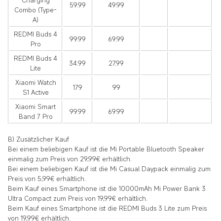
Charging
59.99
49.99
Combo (Type-
A)
REDMI Buds 4
99.99
69.99
Pro
REDMI Buds 4
34.99
27.99
Lite
Xiaomi Watch
179
99
S1 Active
Xiaomi Smart
99.99
69.99
Band 7 Pro
B) Zusätzlicher Kauf
Bei einem beliebigen Kauf ist die
Mi Portable Bluetooth Speaker
einmalig zum Preis von 29,99€ erhältlich.
Bei einem beliebigen Kauf ist die
Mi Casual Daypack
einmalig zum
Preis von 5,99€ erhältlich.
Beim Kauf eines Smartphone ist die
10000mAh Mi Power Bank 3
Ultra Compact
zum Preis von 19,99€ erhältlich.
Beim Kauf eines Smartphone ist die
REDMI Buds 3 Lite
zum Preis
von 19,99€ erhältlich.