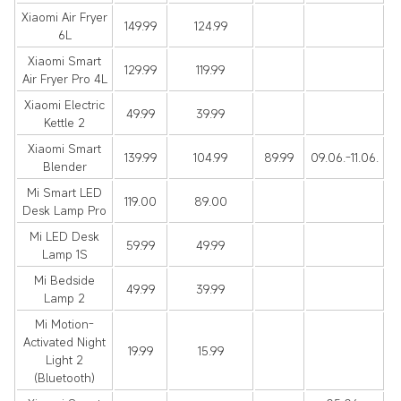
Xiaomi Air Fryer
149.99
124.99
6L
Xiaomi Smart
129.99
119.99
Air Fryer Pro 4L
Xiaomi Electric
49.99
39.99
Kettle 2
Xiaomi Smart
139.99
104.99
89.99
09.06.-11.06.
Blender
Mi Smart LED
119.00
89.00
Desk Lamp Pro
Mi LED Desk
59.99
49.99
Lamp 1S
Mi Bedside
49.99
39.99
Lamp 2
Mi Motion-
Activated Night
19.99
15.99
Light 2
(Bluetooth)