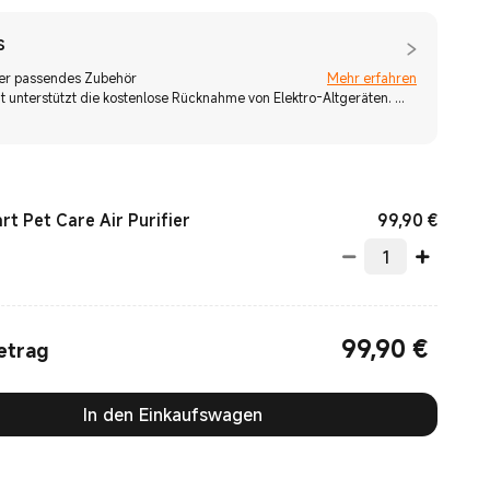
s
ier passendes Zubehör
Mehr erfahren
t unterstützt die kostenlose Rücknahme von Elektro-Altgeräten. ...
Curren
99,90
€
t Pet Care Air Purifier
99,90
€
Current Price €99.90
etrag
In den Einkaufswagen