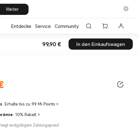
Weiter
Entdecke
⁣Service
Community
99,90
€
In den Einkaufswagen
Current Price €99.9
€
ice €99.90
ts
Erhalte bis zu 99 Mi Points
>
prämie
10% Rabatt
>
erliegt endgültigem Zahlungspreis!