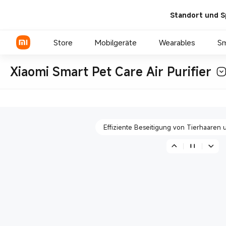
Standort und S
Schnelle Adsorption von Gerüchen, die du
Store
Mobilgeräte
Wearables
S
Xiaomi Smart Pet Care Air Purifier
Hochwirksame Filtration verschied
Xiaomi Serien
REDMI Serien
Effiziente Beseitigung von Tierhaaren
POCO Phones