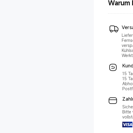
Warum b
Vers
Liefe
Ferns
versp
Kühls
Werkt
Kund
15 Ta
15 Ta
Abhol
Postf
Zah
Siche
Bitte
volls