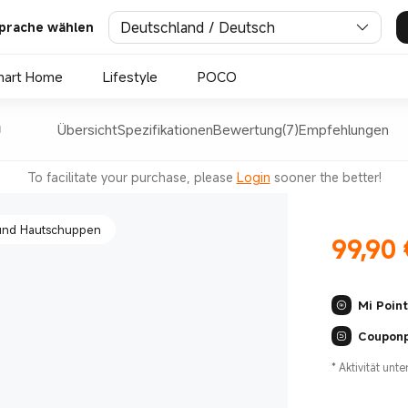
Deutschland / Deutsch
prache wählen
rch Haustiere entste
mart Home
Lifestyle
POCO
Übersicht
Spezifikationen
Bewertung(7)
Empfehlungen
ener Allergene
To facilitate your purchase, please
Login
sooner the better!
 und Hautschuppen
99,90
Current Pr
Mi Poin
Coupon
*
Aktivität unt