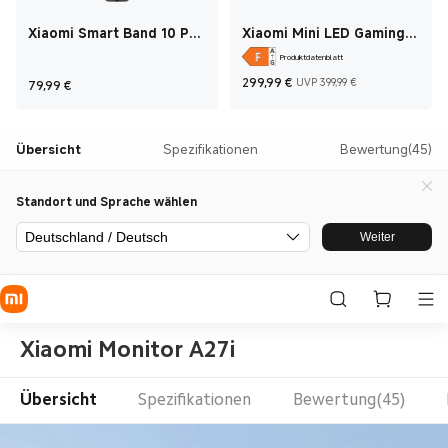
Xiaomi Smart Band 10 Pro
Xiaomi Mini LED Gaming
Midnight Black
Monitor G Pro 27i
Produktdatenblatt
Current Price €299
UVP 399,99
Current Price €79,99
299,99
€
UVP 399,99 €
79,99
€
Übersicht
Spezifikationen
Bewertung(45)