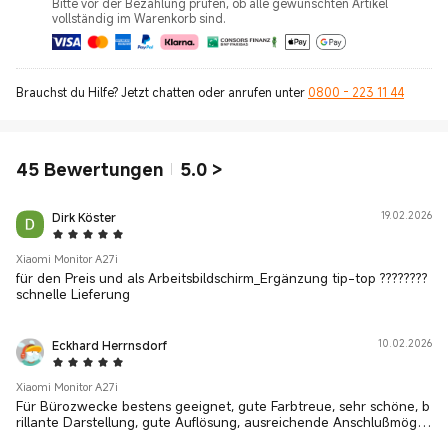
Bitte vor der Bezahlung prüfen, ob alle gewünschten Artikel
vollständig im Warenkorb sind.
Brauchst du Hilfe? Jetzt chatten oder anrufen unter
0800 - 223 11 44
45
Bewertungen
5.0
>
Dirk Köster
19.02.2026
5 Star
Xiaomi Monitor A27i
für den Preis und als Arbeitsbildschirm_Ergänzung tip-top ????????
schnelle Lieferung
Eckhard Herrnsdorf
10.02.2026
5 Star
Xiaomi Monitor A27i
Für Bürozwecke bestens geeignet, gute Farbtreue, sehr schöne, b
rillante Darstellung, gute Auflösung, ausreichende Anschlußmöglic
hkeiten. Preis/Leistung wie von Xiaomi gewöhnt hervorragend