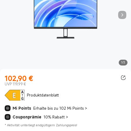
1/3
102,90
€
Current Price €102.90
UVP 119,99 €
Produktdatenblatt
Mi Points
Erhalte bis zu 102 Mi Points
>
Couponprämie
10% Rabatt
>
*
Aktivität unterliegt endgültigem Zahlungspreis!