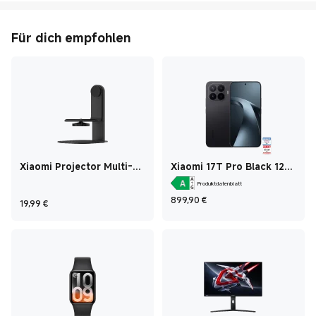
Für dich empfohlen
Xiaomi Projector Multi-
Xiaomi 17T Pro Black 12
angle Stand
GB + 512 GB
Produktdatenblatt
Current Price €899
899,90
€
Current Price €19,99
19,99
€