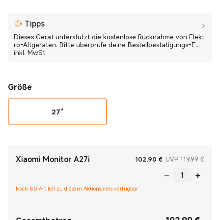
Tipps
Dieses Gerät unterstützt die kostenlose Rücknahme von Elekt
ro-Altgeräten. Bitte überprüfe deine Bestellbestätigungs-E...
inkl. MwSt
Größe
27"
Xiaomi Monitor A27i
Current Price €10
UVP 1
102,90
€
UVP 119,99 €
Noch 80 Artikel zu diesem Aktionspreis verfügbar
Current Price €102.90