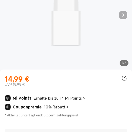
1/2
14,99
€
Current Price €14.99
UVP 19,99 €
Mi Points
Erhalte bis zu 14 Mi Points
>
Couponprämie
10% Rabatt
>
*
Aktivität unterliegt endgültigem Zahlungspreis!