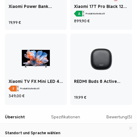
Xiaomi Power Bank
Xiaomi 17T Pro Black 12
20000mAh (Integrated
GB + 512 GB
Produktdatenblatt
Cable) 20000mAh Dark
Current Price €899
899,90
€
Grey
Current Price €19,99
19,99
€
Xiaomi TV FX Mini LED 43
REDMI Buds 8 Active
2026
Black
Produktdatenblatt
Current Price €349
349,00
€
Current Price €19,99
19,99
€
Übersicht
Spezifikationen
Bewertung(5)