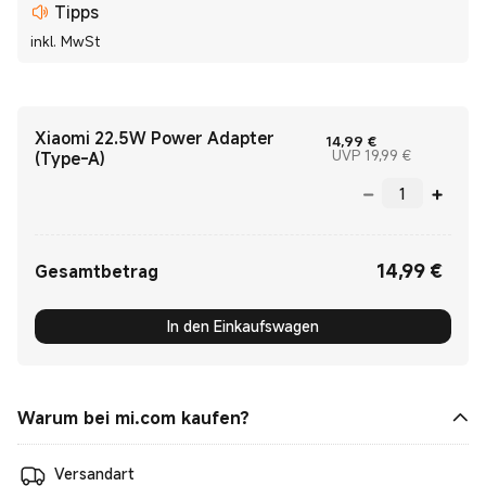
Tipps
inkl. MwSt
Xiaomi 22.5W Power Adapter
Current Price €
14,99
€
UVP 19,99 
UVP 19,99 €
(Type-A)
14,99
€
Current Price €14.99
Gesamtbetrag
In den Einkaufswagen
Warum bei mi.com kaufen?
Versandart