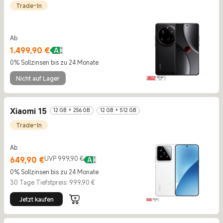
Trade-In
Ab
Current Price €1499.9
1.499,90
€
0% Sollzinsen bis zu 24 Monate
Nicht auf Lager
Xiaomi 15
12 GB + 256 GB
12 GB + 512 GB
Trade-In
Ab
Current Price €649.9
UVP 999,90 €
649,90
€
UVP 999,90 €
0% Sollzinsen bis zu 24 Monate
30 Tage Tiefstpreis: 999,90 €
Jetzt kaufen