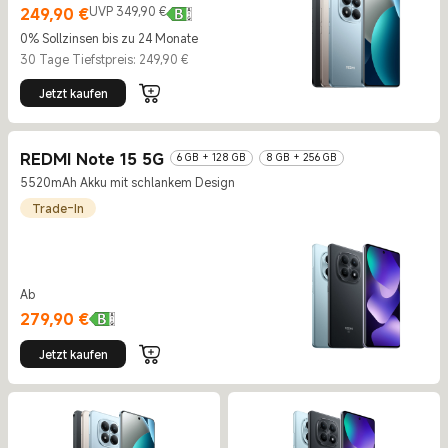
Current Price €249.9
UVP 349,90 €
249,90
€
UVP 349,90 €
0% Sollzinsen bis zu 24 Monate
30 Tage Tiefstpreis: 249,90 €
Jetzt kaufen
REDMI Note 15 5G
6 GB + 128 GB
8 GB + 256 GB
5520mAh Akku mit schlankem Design
Trade-In
Ab
Current Price €279.9
279,90
€
Jetzt kaufen