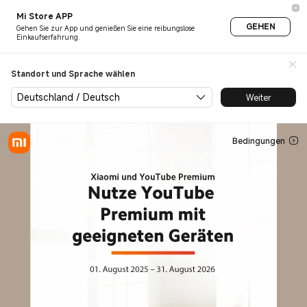
Xiaomi und YouTube Premium
Mi Store APP
GEHEN
Gehen Sie zur App und genießen Sie eine reibungslose
Einkaufserfahrung.
Standort und Sprache wählen
Deutschland / Deutsch
Weiter
Bedingungen