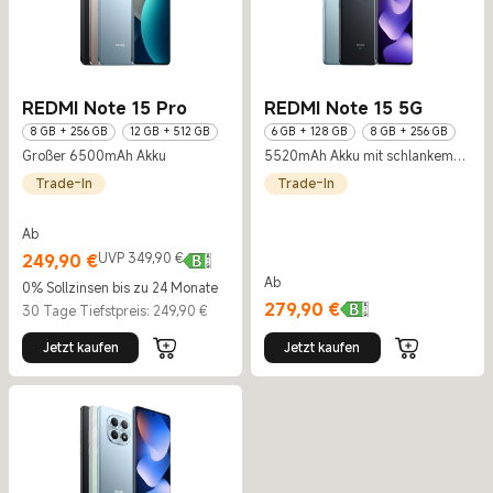
REDMI Note 15 Pro
REDMI Note 15 5G
8 GB + 256 GB
12 GB + 512 GB
6 GB + 128 GB
8 GB + 256 GB
Großer 6500mAh Akku
5520mAh Akku mit schlankem
Design
Trade-In
Trade-In
Ab
Current Price €249.9
UVP 349,90 €
249,90
€
UVP 349,90 €
Ab
0% Sollzinsen bis zu 24 Monate
Current Price €279.9
279,90
€
30 Tage Tiefstpreis: 249,90 €
Jetzt kaufen
Jetzt kaufen