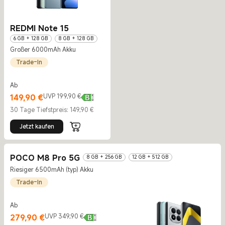
REDMI Note 15
6 GB + 128 GB
8 GB + 128 GB
Großer 6000mAh Akku
8 GB + 256 GB
Trade-In
Ab
Current Price €149.9
UVP 199,90 €
149,90
€
UVP 199,90 €
30 Tage Tiefstpreis: 149,90 €
Jetzt kaufen
POCO M8 Pro 5G
8 GB + 256 GB
12 GB + 512 GB
Riesiger 6500mAh (typ) Akku
Trade-In
Ab
Current Price €279.9
UVP 349,90 €
279,90
€
UVP 349,90 €