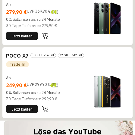
Ab
Current Price €279.9
UVP 369,90 €
279,90
€
UVP 369,90 €
0% Sollzinsen bis zu 24 Monate
30 Tage Tiefstpreis: 279,90 €
Jetzt kaufen
POCO X7
8 GB + 256 GB
12 GB + 512 GB
Trade-In
Ab
Current Price €249.9
UVP 299,90 €
249,90
€
UVP 299,90 €
0% Sollzinsen bis zu 24 Monate
30 Tage Tiefstpreis: 299,90 €
Jetzt kaufen