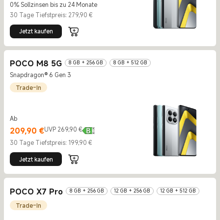
0% Sollzinsen bis zu 24 Monate
30 Tage Tiefstpreis: 279,90 €
Jetzt kaufen
POCO M8 5G
8 GB + 256 GB
8 GB + 512 GB
Snapdragon® 6 Gen 3
Trade-In
Ab
Current Price €209.9
UVP 269,90 €
209,90
€
UVP 269,90 €
30 Tage Tiefstpreis: 199,90 €
Jetzt kaufen
POCO X7 Pro
8 GB + 256 GB
12 GB + 256 GB
12 GB + 512 GB
Trade-In