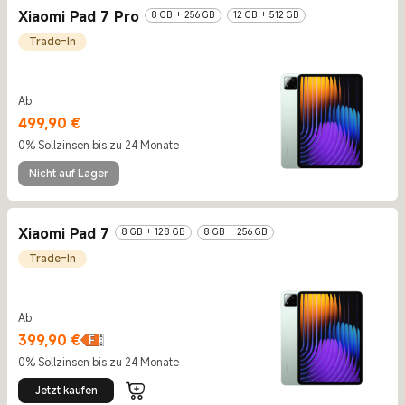
Xiaomi Pad 7 Pro
8 GB + 256 GB
12 GB + 512 GB
Trade-In
Ab
Current Price €499.9
499,90
€
0% Sollzinsen bis zu 24 Monate
Nicht auf Lager
Xiaomi Pad 7
8 GB + 128 GB
8 GB + 256 GB
Trade-In
Ab
Current Price €399.9
399,90
€
0% Sollzinsen bis zu 24 Monate
Jetzt kaufen