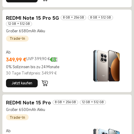
REDMI Note 15 Pro 5G
8 GB + 256 GB
8 GB + 512 GB
12 GB + 512 GB
Großer 6580mAh Akku
Trade-In
Ab
Current Price €349.99
UVP 399,90 €
349,99
€
UVP 399,90 €
0% Sollzinsen bis zu 24 Monate
30 Tage Tiefstpreis: 349,99 €
Jetzt kaufen
REDMI Note 15 Pro
8 GB + 256 GB
12 GB + 512 GB
Großer 6500mAh Akku
Trade-In
Ab