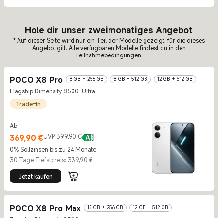
Hole dir unser zweimonatiges Angebot
* Auf dieser Seite wird nur ein Teil der Modelle gezeigt, für die dieses
Angebot gilt. Alle verfügbaren Modelle findest du in den
Teilnahmebedingungen.
POCO X8 Pro
8 GB + 256 GB
8 GB + 512 GB
12 GB + 512 GB
Flagship Dimensity 8500-Ultra
Trade-In
Ab
Current Price €369.9
UVP 399,90 €
369,90
€
UVP 399,90 €
0% Sollzinsen bis zu 24 Monate
30 Tage Tiefstpreis: 339,90 €
Jetzt kaufen
POCO X8 Pro Max
12 GB + 256 GB
12 GB + 512 GB