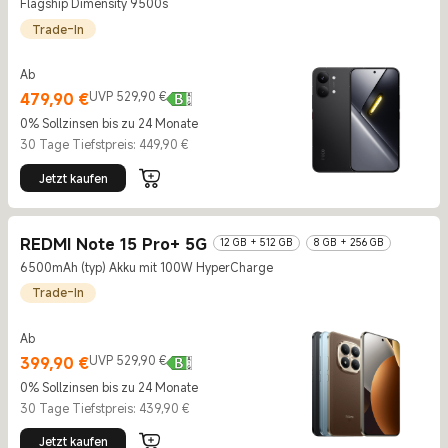
Flagship Dimensity 9500s
Trade-In
Ab
Current Price €479.9
UVP 529,90 €
479,90
€
UVP 529,90 €
0% Sollzinsen bis zu 24 Monate
30 Tage Tiefstpreis: 449,90 €
Jetzt kaufen
REDMI Note 15 Pro+ 5G
12 GB + 512 GB
8 GB + 256 GB
6500mAh (typ) Akku mit 100W HyperCharge
Trade-In
Ab
Current Price €399.9
UVP 529,90 €
399,90
€
UVP 529,90 €
0% Sollzinsen bis zu 24 Monate
30 Tage Tiefstpreis: 439,90 €
Jetzt kaufen