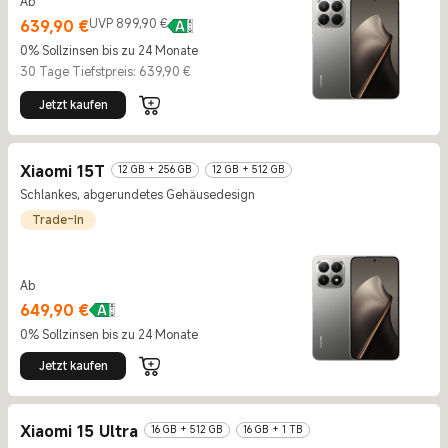
Ab
Current Price €639.9
UVP 899,90 €
639,90
€
UVP 899,90 €
0% Sollzinsen bis zu 24 Monate
30 Tage Tiefstpreis: 639,90 €
Jetzt kaufen
Xiaomi 15T
12 GB + 256 GB
12 GB + 512 GB
Schlankes, abgerundetes Gehäusedesign
Trade-In
Ab
Current Price €649.9
649,90
€
0% Sollzinsen bis zu 24 Monate
Jetzt kaufen
Xiaomi 15 Ultra
16 GB + 512 GB
16 GB + 1 TB