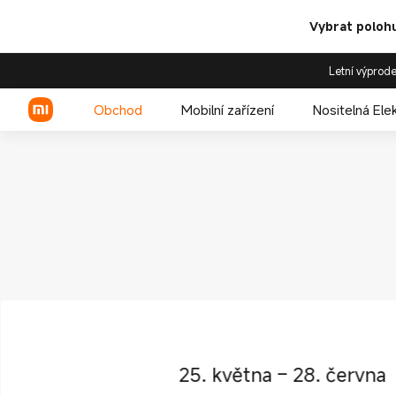
Nové produkty Xiaomi | Xiao
Vybrat polohu
Letní výprode
Obchod
Mobilní zařízení
Nositelná Ele
Xiaomi řada
REDMI řada
POCO telefony
25. května – 28. června