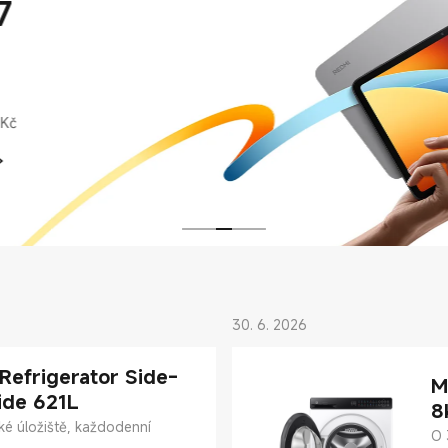
7
 Kč
30. 6. 2026
 Refrigerator Side-
M
ide 621L
8
é úložiště, každodenní
O 