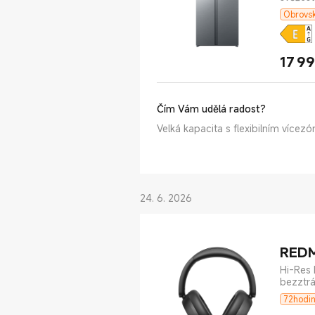
Obrovsk
17 9
Čím Vám udělá radost?
Velká kapacita s flexibilním více
24. 6. 2026
REDM
Hi-Res 
bezztr
Coco Claire
:
Telefon je příjemný do ruky. Ovládání je intuitivní.
72hodin
Má dobrou výdrž baterie. Skvělý fotoaparát, dělá opravdu