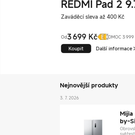
REDMI Pad 2 9.
Zaváděcí sleva až 400 Kč
3 699
Kč
Od
DMOC 3 999
Current Price Kč3699
Doporučená cena 3 999 Kč
Koupit
Další informace
Nejnovější produkty
3. 7. 2026
Mijia
by-S
Obrovsk
svěžest