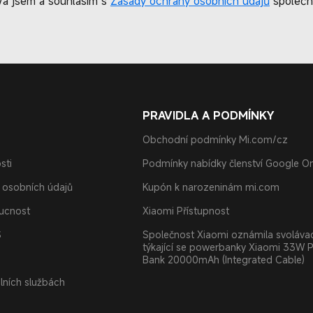
/a jsem a souhlasím s
Zásady ochrany osobních údajů
společno
PRAVIDLA A PODMÍNKY
Obchodní podmínky Mi.com/cz
sti
Podmínky nabídky členství Google O
 osobních údajů
Kupón k narozeninám mi.com
oucnost
Xiaomi Přístupnost
S
Společnost Xiaomi oznámila svolávac
týkající se powerbanky Xiaomi 33W 
Bank 20000mAh (Integrated Cable)
álních službách