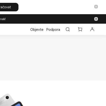
račovat
inek!
Objevte
Podpora