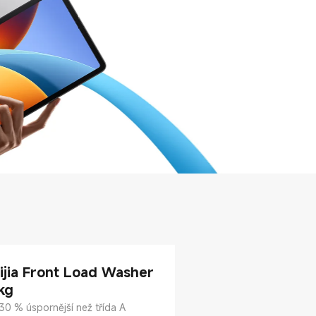
ijia Front Load Washer
kg
30 % úspornější než třída A