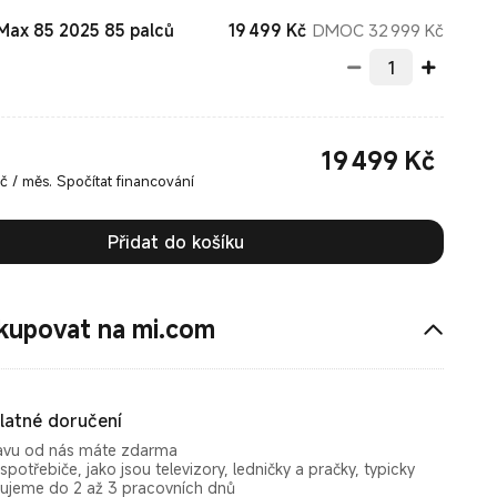
Current Price Kč19499.0
Doporu
19 499
Kč
DMOC 32 999 Kč
Max 85 2025 85 palců
19 499
Kč
Current Price Kč19499.00
 / měs. Spočítat financování
Přidat do košíku
kupovat na mi.com
latné doručení
avu od nás máte zdarma
spotřebiče, jako jsou televizory, ledničky a pračky, typicky
ujeme do 2 až 3 pracovních dnů