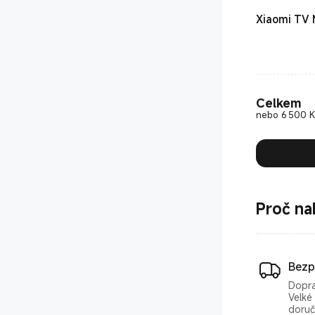
Xiaomi TV 
Celkem
nebo 6 500 Kč
Proč na
Bezp
Dopr
Velké 
doruč