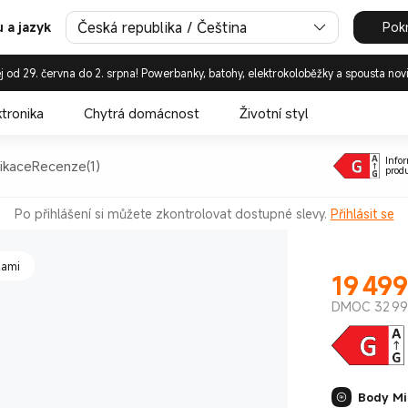
Česká republika / Čeština
Pok
 a jazyk
j od 29. června do 2. srpna! Powerbanky, batohy, elektrokoloběžky a spousta nov
kami
ktronika
Chytrá domácnost
Životní styl
Infor
ikace
Recenze(1)
prod
Po přihlášení si můžete zkontrolovat dostupné slevy.
Přihlásit se
kami
19 499
Current Pr
DMOC 32 99
Body Mi