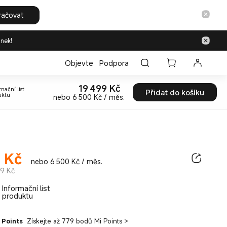
račovat
inek!
Objevte
Podpora
19 499
Kč
mační list
Current Price Kč19499
Přidat do košíku
uktu
nebo 6 500 Kč / měs.
Kč
ice Kč19499.00
nebo 6 500 Kč / měs.
9 Kč
Informační list
produktu
 Points
Získejte až 779 bodů Mi Points
>