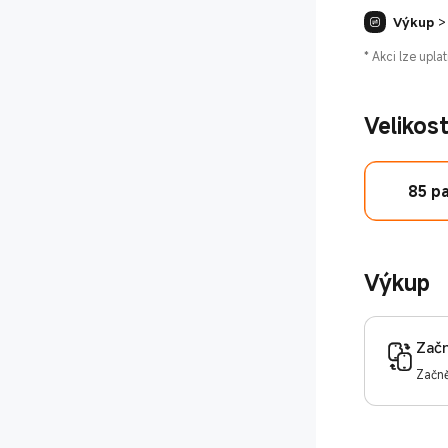
Výkup
>
kami
*
Akci lze uplat
Velikos
85 p
Výkup
Začn
Začně