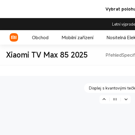
Vybrat polohu
Letní výprode
Displej s kvantovými teč
Obchod
Mobilní zařízení
Nositelná Ele
Xiaomi TV Max 85 2025
Přehled
Specif
Ultravelký 4K displej
Xiaomi řada
REDMI řada
Displej s kvantovými teč
POCO telefony
Ultravelký 4K displej