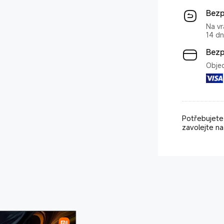
Bezp
Na vr
14 dn
Bezp
Objed
Potřebujet
zavolejte na