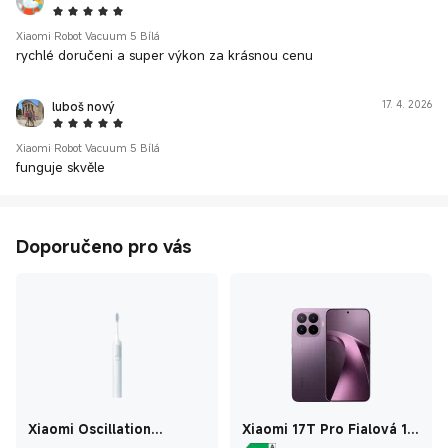
5 Star
Xiaomi Robot Vacuum 5 Bílá
rychlé doručeni a super výkon za krásnou cenu
luboš nový
17. 4. 2026
5 Star
Xiaomi Robot Vacuum 5 Bílá
funguje skvěle
Doporučeno pro vás
Xiaomi Oscillation
Xiaomi 17T Pro Fialová 12
Electric Toothbrush BLUE
GB + 512 GB