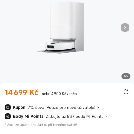
1/5
14 699
Kč
Current Price Kč14699.00
nebo 4 900 Kč / měs.
Kupón
7% sleva (Pouze pro nové uživatele)
>
Body Mi Points
Získejte až 587 bodů Mi Points
>
*
Akci lze uplatnit na částku při konečné platbě!