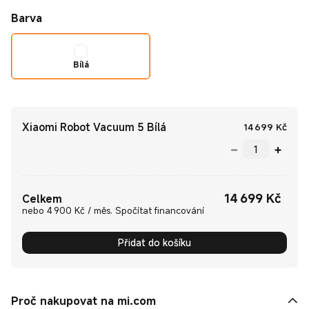
Barva
Bílá
Xiaomi Robot Vacuum 5 Bílá
Curr
14 699
Kč
14 699
Kč
Current Price Kč14699.00
Celkem
nebo 4 900 Kč / měs. Spočítat financování
Přidat do košíku
Proč nakupovat na mi.com