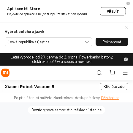
Aplikace Mi Store
PŘEJÍT
Přejděte do aplikace a užijte si lepší zážitek z nakupování.
Vybrat polohu a jazyk
Česká republika / Čeština
Pokračovat
Letní výprodej od 29. června do 2. srpna! Powerbanky, batohy,
elektrokoloběžky a spousta novinek!
Xiaomi Robot Vacuum 5
Klikněte zde
Po přihlášení si můžete zkontrolovat dostupné slevy.
Přihlásit se
Bezúdržbová samočistící základní stanice