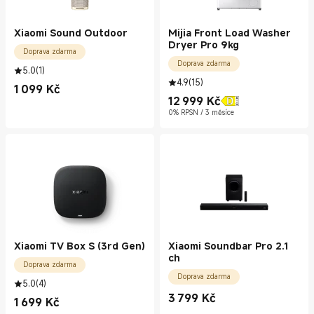
Xiaomi Sound Outdoor
Mijia Front Load Washer
Dryer Pro 9kg
Doprava zdarma
Doprava zdarma
5.0
(
1
)
4.9
(
15
)
1 099
Kč
Current Price Kč1099.00
12 999
Kč
Current Price Kč12999.00
0% RPSN / 3 měsíce
Xiaomi TV Box S (3rd Gen)
Xiaomi Soundbar Pro 2.1
ch
Doprava zdarma
Doprava zdarma
5.0
(
4
)
3 799
Kč
1 699
Kč
Current Price Kč3799.00
Current Price Kč1699.00