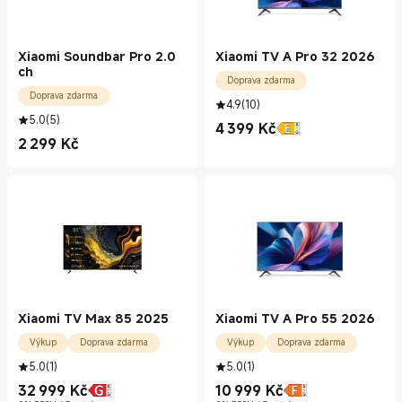
Xiaomi Soundbar Pro 2.0
Xiaomi TV A Pro 32 2026
ch
Doprava zdarma
Doprava zdarma
4.9
(
10
)
5.0
(
5
)
4 399
Kč
Current Price Kč4399.00
2 299
Kč
Current Price Kč2299.00
Xiaomi TV Max 85 2025
Xiaomi TV A Pro 55 2026
Výkup
Doprava zdarma
Výkup
Doprava zdarma
5.0
(
1
)
5.0
(
1
)
32 999
Kč
10 999
Kč
Current Price Kč32999.00
Current Price Kč10999.00