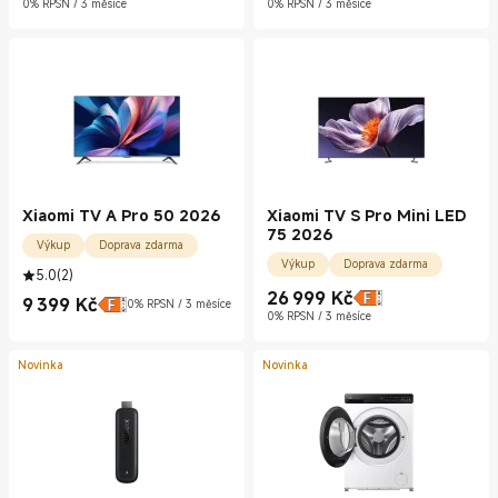
0% RPSN / 3 měsíce
0% RPSN / 3 měsíce
Xiaomi TV A Pro 50 2026
Xiaomi TV S Pro Mini LED
75 2026
Výkup
Doprava zdarma
Výkup
Doprava zdarma
5.0
(
2
)
26 999
Kč
9 399
Kč
Current Price Kč26999.00
0% RPSN / 3 měsíce
Current Price Kč9399.00
0% RPSN / 3 měsíce
Novinka
Novinka