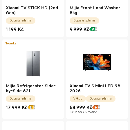
Xiaomi TV STICK HD (2nd
Mijia Front Load Washer
Gen)
8kg
Doprava zdarma
Doprava zdarma
1 199
Kč
9 999
Kč
Current Price Kč1199.00
Current Price Kč9999.00
Novinka
Mijia Refrigerator Side-
Xiaomi TV S Mini LED 98
by-Side 621L
2026
Doprava zdarma
Výkup
Doprava zdarma
17 999
Kč
54 999
Kč
Current Price Kč17999.00
Current Price Kč54999.00
0% RPSN / 3 měsíce