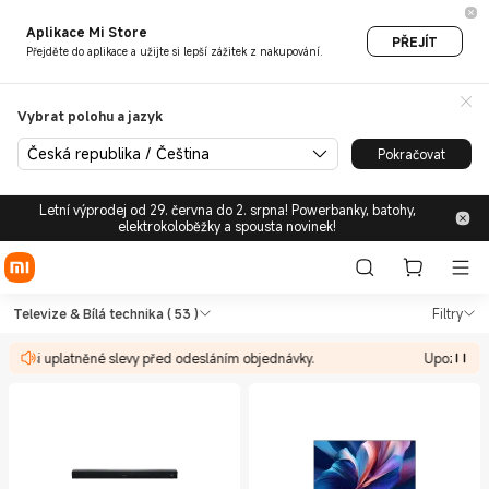
Aplikace Mi Store
PŘEJÍT
Přejděte do aplikace a užijte si lepší zážitek z nakupování.
Vybrat polohu a jazyk
Česká republika / Čeština
Pokračovat
Letní výprodej od 29. června do 2. srpna! Powerbanky, batohy,
elektrokoloběžky a spousta novinek!
Shop Televize & Bílá technika
Shop Televize & Bílá technika in Xiaom
Televize & Bílá technika
( 53 )
Filtry
jte si uplatněné slevy před odesláním objednávky.
Upozornění 