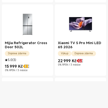
Mijia Refrigerator Cross
Xiaomi TV S Pro Mini LED
Door 502L
65 2026
Doprava zdarma
Výkup
Doprava zdarma
5.0
(
3
)
22 999
Kč
Current Price Kč22999.00
0% RPSN / 3 měsíce
15 999
Kč
Current Price Kč15999.00
0% RPSN / 3 měsíce