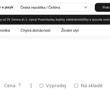
 a jazyk
Česká republika / Čeština
Pokr
ej od 29. června do 2. srpna! Powerbanky, batohy, elektrokoloběžky a spousta novi
tronika
Chytrá domácnost
Životní styl
Cena
Výprodej
Na skladě