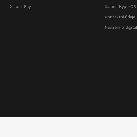
Xiaomi Pay
Xiaomi HyperOS
Kontaktní údaje
Nařízení o digitá
Copyright © 2010 - 2026 Xiaomi. Všechna práva vyhrazena
M