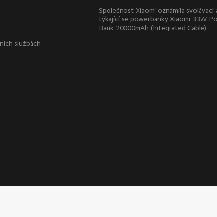
Společnost Xiaomi oznámila svolávací 
týkající se powerbanky Xiaomi 33W P
Bank 20000mAh (Integrated Cable)
lních službách
apa webu