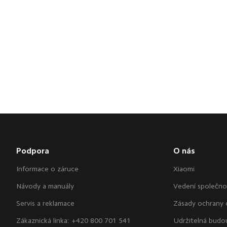
Podpora
O nás
Informace o záruce
Xiaomi
Návody a manuály
Vedení společno
Servis a reklamace
Zásady ochrany 
Zákaznická linka: +420 800 701 541
Udržitelná budo