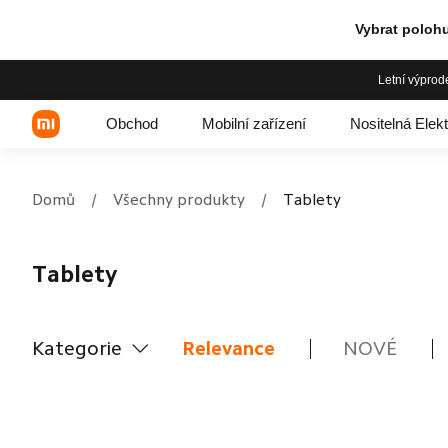
Vybrat polohu
Letní výprod
Obchod
Mobilní zařízení
Nositelná Elek
Domů
/
Všechny produkty
/
Tablety
Xiaomi řada
Tablety
REDMI řada
POCO telefony
Kategorie
Relevance
NOVÉ