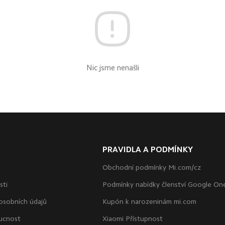
Nic jsme nenašli
PRAVIDLA A PODMÍNKY
Obchodní podmínky Mi.com/cz
sti
Podmínky nabídky členství Google On
osobních údajů
Kupón k narozeninám mi.com
ucnost
Xiaomi Přístupnost