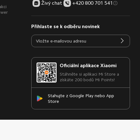
Živý chat
+420 800 701 541
akci
ower
Přihlaste se k odběru novinek
Oficiální aplikace Xiaomi
Stáhněte si aplikaci Mi Store a
získáte 200 bodů Mi Points!
Stahujte z Google Play nebo App
Store
Česká republika / Čeština