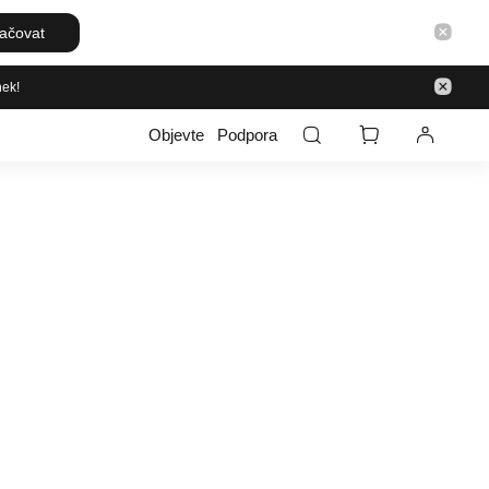
ačovat
nek!
Objevte
Podpora