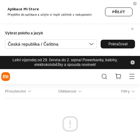
Aplikace Mi Store
PŘEJÍT
Přejděte do aplikace a užijte si lepší zážitek z nakupování.
Vybrat polohu a jazyk
Česká republika / Čeština
Pokračovat
Letní výprodej od 29. června do 2. srpna! Powerbanky, batohy,
elektrokoloběžky a spousta novinek!
Příslušenství
Oblíbenost
Filtry