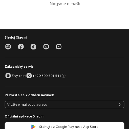
Nic jsme nenašli
Sleduj Xiaomi
Zákaznický servis
Živý chat
+420 800 701 541
Přihlaste se k odběru novinek
Oficiální aplikace Xiaomi
Stahujte z Google Play nebo App Store